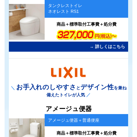
ム
タンクレストイレ
リ
ネオレスト RS1
ン
ク
商品＋標準取付工事費＋処分費
→ 詳しくはこちら
お手入れのしやすさ
デザイン性
＼
と
を兼ね
備えたトイレが人気
／
カ
アメージュ便器
ラ
ム
アメージュ便器＋普通便座
リ
ン
ク
商品＋標準取付工事費＋処分費