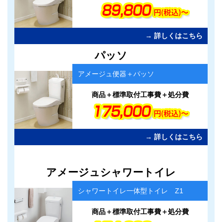
→ 詳しくはこちら
カ
パッソ
ラ
ム
アメージュ便器＋パッソ
リ
ン
ク
商品＋標準取付工事費＋処分費
→ 詳しくはこちら
カ
アメージュシャワートイレ
ラ
ム
シャワートイレ一体型トイレ Z1
リ
ン
ク
商品＋標準取付工事費＋処分費