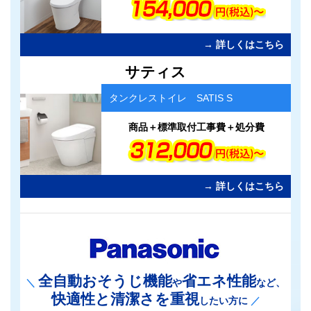
→ 詳しくはこちら
カ
サティス
ラ
ム
タンクレストイレ SATIS S
リ
ン
ク
商品＋標準取付工事費＋処分費
→ 詳しくはこちら
全自動おそうじ機能
省エネ性能
＼
や
など、
快適性と清潔さを重視
したい方に
／