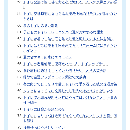
トイレ交換の際に得？大と小で流れるトイレの水量とその理
由
トイレ交換時期も近い？温水洗浄便座のリモコンが動かない
ときは
夏のトイレの臭い対策
子どものトイレトレーニングは夏がおすすめな理由
トイレが暑い！熱中症を防ぐ対策と涼しくする方法を解説
トイレはどこに作る？家を建てる・リフォーム時に考えたい
ポイント
夏の省エネ・節水にエコトイレ
トイレの悪臭対策「便座カバー」&「トイレのブラシ」
海外旅行に必須！「トイレを借りたい」ときの英会話
掃除で金運アップ？トイレ掃除で大成功
冬に向けてしっかり準備。トイレで手を洗った後の保湿対策
タンクレストイレに交換したら手洗いはどうすればいいか
トイレで水漏れが起きた時にやってはいけないこと ～集合
住宅編～
トイレには窓が必須なのか
トイレにスリッパは必要？置く・置かないメリットと衛生面
を解説
腰痛持ちにやさしいトイレ