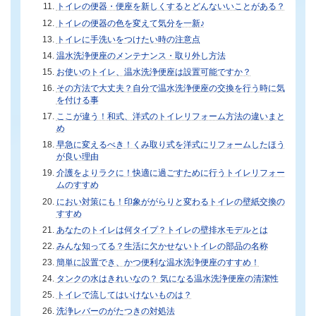
トイレの便器・便座を新しくするとどんないいことがある？
トイレの便器の色を変えて気分を一新♪
トイレに手洗いをつけたい時の注意点
温水洗浄便座のメンテナンス・取り外し方法
お使いのトイレ、温水洗浄便座は設置可能ですか？
その方法で大丈夫？自分で温水洗浄便座の交換を行う時に気
を付ける事
ここが違う！和式、洋式のトイレリフォーム方法の違いまと
め
早急に変えるべき！くみ取り式を洋式にリフォームしたほう
が良い理由
介護をよりラクに！快適に過ごすために行うトイレリフォー
ムのすすめ
におい対策にも！印象ががらりと変わるトイレの壁紙交換の
すすめ
あなたのトイレは何タイプ？トイレの壁排水モデルとは
みんな知ってる？生活に欠かせないトイレの部品の名称
簡単に設置でき、かつ便利な温水洗浄便座のすすめ！
タンクの水はきれいなの？ 気になる温水洗浄便座の清潔性
トイレで流してはいけないものは？
洗浄レバーのがたつきの対処法