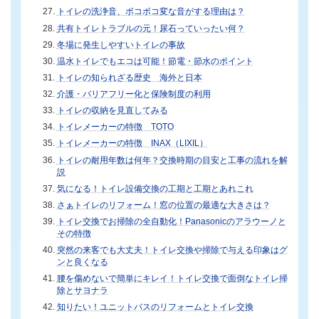
トイレの洗浄音、ボコボコ変な音がする理由は？
共有トイレトラブルの元！尿石っていったい何？
冬場に発生しやすいトイレの事故
温水トイレでもエコは可能！節電・節水のポイント
トイレの知られざる歴史 海外と日本
介護・バリアフリー化と保険制度の利用
トイレの収納を見直してみる
トイレメーカーの特徴 TOTO
トイレメーカーの特徴 INAX（LIXIL）
トイレの耐用年数は何年？交換時期の目安と工事の流れを解
説
気になる！トイレ設備交換の工期と工期とあれこれ
さぁトイレのリフォーム！窓の位置の最適な大きさは？
トイレ交換でお掃除の全自動化！Panasonicのアラウーノと
その特徴
突然の来客でも大丈夫！トイレ交換や掃除で与える印象はグ
ンと良くなる
腰を傷めないで簡単にキレイ！トイレ交換で面倒なトイレ掃
除とサヨナラ
知りたい！ユニットバスのリフォームとトイレ交換