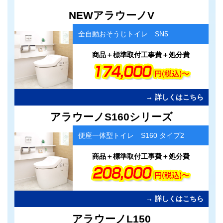
カ
NEWアラウーノV
ラ
ム
全自動おそうじトイレ SN5
リ
ン
ク
商品＋標準取付工事費＋処分費
→ 詳しくはこちら
カ
アラウーノS160シリーズ
ラ
ム
便座一体型トイレ S160 タイプ2
リ
ン
ク
商品＋標準取付工事費＋処分費
→ 詳しくはこちら
カ
アラウーノL150
ラ