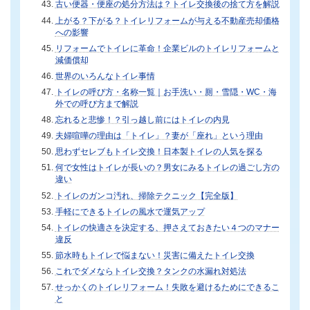
古い便器・便座の処分方法は？トイレ交換後の捨て方を解説
上がる？下がる？トイレリフォームが与える不動産売却価格
への影響
リフォームでトイレに革命！企業ビルのトイレリフォームと
減価償却
世界のいろんなトイレ事情
トイレの呼び方・名称一覧｜お手洗い・厠・雪隠・WC・海
外での呼び方まで解説
忘れると悲惨！？引っ越し前にはトイレの内見
夫婦喧嘩の理由は「トイレ」？妻が「座れ」という理由
思わずセレブもトイレ交換！日本製トイレの人気を探る
何で女性はトイレが長いの？男女にみるトイレの過ごし方の
違い
トイレのガンコ汚れ、掃除テクニック【完全版】
手軽にできるトイレの風水で運気アップ
トイレの快適さを決定する、押さえておきたい４つのマナー
違反
節水時もトイレで悩まない！災害に備えたトイレ交換
これでダメならトイレ交換？タンクの水漏れ対処法
せっかくのトイレリフォーム！失敗を避けるためにできるこ
と