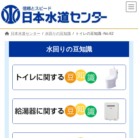
コ
ナ
ン
ビ
テ
ゲ
ン
ー
ツ
シ
へ
ョ
日本水道センター
水回りの豆知識
トイレの豆知識 -No.62
ス
ン
キ
に
ッ
移
水回りの豆知識
プ
動