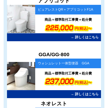
アプリコット
ラ
ム
ピュアレストQR＋アプリコットF1A
リ
ン
ク
商品＋標準取付工事費＋処分費
→ 詳しくはこちら
カ
GGA/GG-800
ラ
ム
ウォシュレット一体型便器 GGA
リ
ン
ク
商品＋標準取付工事費＋処分費
→ 詳しくはこちら
カ
ネオレスト
ラ