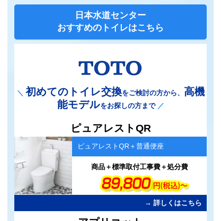
日本水道センター
おすすめのトイレはこちら
初めてのトイレ交換
高機
＼
をご検討の方から、
能モデル
をお探しの方まで
／
カ
ピュアレストQR
ラ
ム
ピュアレストQR＋普通便座
リ
ン
ク
商品＋標準取付工事費＋処分費
→ 詳しくはこちら
カ