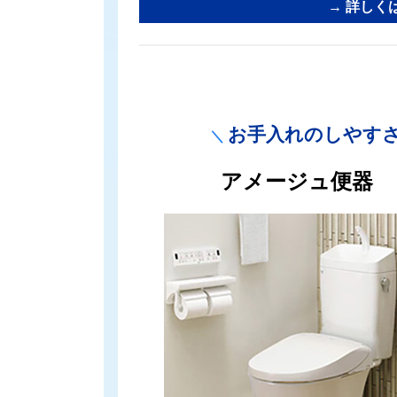
→ 詳しく
お手入れのしやす
＼
カ
アメージュ便器
ラ
ム
リ
ン
ク