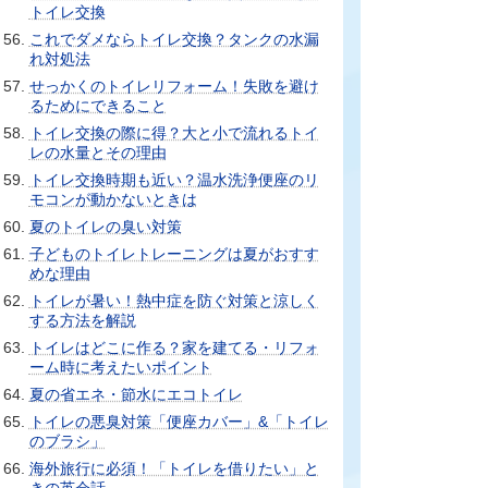
トイレ交換
これでダメならトイレ交換？タンクの水漏
れ対処法
せっかくのトイレリフォーム！失敗を避け
るためにできること
トイレ交換の際に得？大と小で流れるトイ
レの水量とその理由
トイレ交換時期も近い？温水洗浄便座のリ
モコンが動かないときは
夏のトイレの臭い対策
子どものトイレトレーニングは夏がおすす
めな理由
トイレが暑い！熱中症を防ぐ対策と涼しく
する方法を解説
トイレはどこに作る？家を建てる・リフォ
ーム時に考えたいポイント
夏の省エネ・節水にエコトイレ
トイレの悪臭対策「便座カバー」&「トイレ
のブラシ」
海外旅行に必須！「トイレを借りたい」と