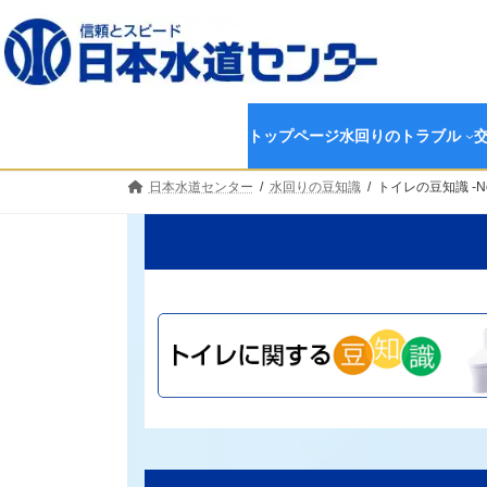
コ
ナ
ン
ビ
テ
ゲ
ン
ー
ツ
シ
へ
ョ
トップページ
水回りのトラブル
ス
ン
キ
に
日本水道センター
水回りの豆知識
トイレの豆知識 -No
ッ
移
プ
動