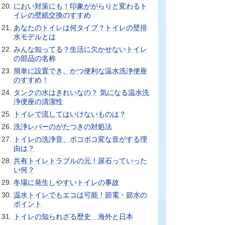
におい対策にも！印象ががらりと変わるト
イレの壁紙交換のすすめ
あなたのトイレは何タイプ？トイレの壁排
水モデルとは
みんな知ってる？生活に欠かせないトイレ
の部品の名称
簡単に設置でき、かつ便利な温水洗浄便座
のすすめ！
タンクの水はきれいなの？ 気になる温水洗
浄便座の清潔性
トイレで流してはいけないものは？
洗浄レバーのがたつきの対処法
トイレの洗浄音、ボコボコ変な音がする理
由は？
共有トイレトラブルの元！尿石っていった
い何？
冬場に発生しやすいトイレの事故
温水トイレでもエコは可能！節電・節水の
ポイント
トイレの知られざる歴史 海外と日本