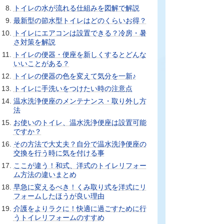
トイレの水が流れる仕組みを図解で解説
最新型の節水型トイレはどのくらいお得？
トイレにエアコンは設置できる？冷房・暑
さ対策を解説
トイレの便器・便座を新しくするとどんな
いいことがある？
トイレの便器の色を変えて気分を一新♪
トイレに手洗いをつけたい時の注意点
温水洗浄便座のメンテナンス・取り外し方
法
お使いのトイレ、温水洗浄便座は設置可能
ですか？
その方法で大丈夫？自分で温水洗浄便座の
交換を行う時に気を付ける事
ここが違う！和式、洋式のトイレリフォー
ム方法の違いまとめ
早急に変えるべき！くみ取り式を洋式にリ
フォームしたほうが良い理由
介護をよりラクに！快適に過ごすために行
うトイレリフォームのすすめ