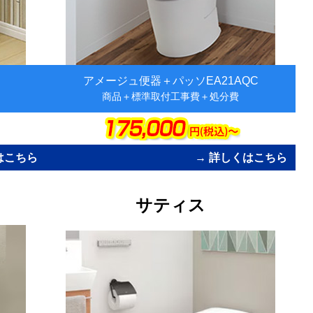
アメージュ便器＋パッソEA21AQC
商品＋標準取付工事費＋処分費
はこちら
→ 詳しくはこちら
カ
レ
サティス
ラ
ム
リ
ン
ク