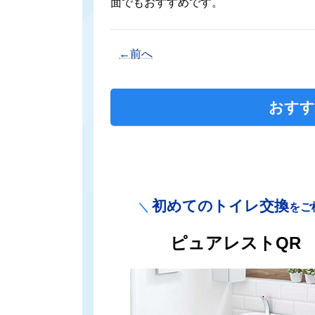
面でもおすすめです。
←前へ
おすす
初めてのトイレ交換
＼
をご
カ
ピュアレストQR
ラ
ム
リ
ン
ク