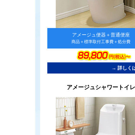
アメージュ便器＋普通便座
商品＋標準取付工事費＋処分費
→ 詳しく
カ
アメージュシャワートイ
ラ
ム
リ
ン
ク