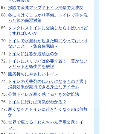
きの英会話
掃除で金運アップ？トイレ掃除で大成功
冬に向けてしっかり準備。トイレで手を洗
った後の保湿対策
タンクレストイレに交換したら手洗いはど
うすればいいか
トイレで水漏れが起きた時にやってはいけ
ないこと ～集合住宅編～
トイレには窓が必須なのか
トイレにスリッパは必要？置く・置かない
メリットと衛生面を解説
腰痛持ちにやさしいトイレ
トイレの芳香剤の代わりになるもの７選｜
消臭効果が期待できる身近なアイテム
公衆トイレが寒く感じるときの対処法
トイレに行けば病気がわかる？
寒くなるとトイレに行きたくなるのは何故
か
世界で広まる「わんちゃん専用公衆トイ
レ」