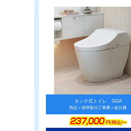
ム
リ
ン
ク
タンク式トイレ GGA
商品＋標準取付工事費＋処分費