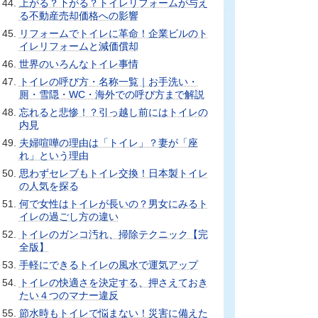
上がる？下がる？トイレリフォームが与え
る不動産売却価格への影響
リフォームでトイレに革命！企業ビルのト
イレリフォームと減価償却
世界のいろんなトイレ事情
トイレの呼び方・名称一覧｜お手洗い・
厠・雪隠・WC・海外での呼び方まで解説
忘れると悲惨！？引っ越し前にはトイレの
内見
夫婦喧嘩の理由は「トイレ」？妻が「座
れ」という理由
思わずセレブもトイレ交換！日本製トイレ
の人気を探る
何で女性はトイレが長いの？男女にみるト
イレの過ごし方の違い
トイレのガンコ汚れ、掃除テクニック【完
全版】
手軽にできるトイレの風水で運気アップ
トイレの快適さを決定する、押さえておき
たい４つのマナー違反
節水時もトイレで悩まない！災害に備えた