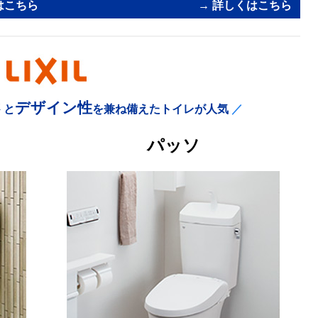
はこちら
→ 詳しくはこちら
さ
デザイン性
と
を兼ね備えたトイレが人気
／
カ
パッソ
ラ
ム
リ
ン
ク