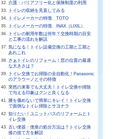
介護・バリアフリー化と保険制度の利用
トイレの収納を見直してみる
トイレメーカーの特徴 TOTO
トイレメーカーの特徴 INAX（LIXIL）
トイレの耐用年数は何年？交換時期の目安
と工事の流れを解説
気になる！トイレ設備交換の工期と工期と
あれこれ
さぁトイレのリフォーム！窓の位置の最適
な大きさは？
トイレ交換でお掃除の全自動化！Panasonic
のアラウーノとその特徴
突然の来客でも大丈夫！トイレ交換や掃除
で与える印象はグンと良くなる
腰を傷めないで簡単にキレイ！トイレ交換
で面倒なトイレ掃除とサヨナラ
知りたい！ユニットバスのリフォームとト
イレ交換
古い便器・便座の処分方法は？トイレ交換
後の捨て方を解説