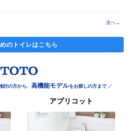
次へ→
めのトイレはこちら
高機能モデル
検討の方から、
をお探しの方まで
／
カ
アプリコット
ラ
ム
リ
ン
ク