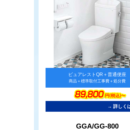
ピュアレストQR＋普通便座
商品＋標準取付工事費＋処分費
→ 詳しく
カ
GGA/GG-800
ラ