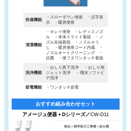
・スローダウン便座 ・点字表
快適機能
示 ・暖房便座
・キレイ便座 ・レディスノズ
ル ・本体スライド着脱 ・ノ
ズル先端着脱 ・ノズルそう
清潔機能
じ ・暖房便座コード内蔵 ・
ノズルオートクリーニング ・
抗菌 ・便フタワンタッチ着脱
・おしり真下洗浄 ・おしり泡
洗浄機能
ジェット洗浄 ・飛沫ソフトビ
デ洗浄
節電機能
・ワンタッチ節電
カ
グ
おすすめ組み合わせセット
ラ
ル
ム
ー
アメージュ便器＋Dシリーズ／
CW-D11
リ
プ
ン
リ
商品＋標準取付工事費＋処分費
ク
ン