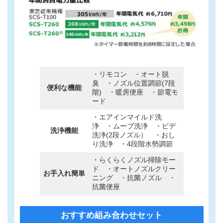
・リモコン ・オート脱
臭 ・ノズル位置調節(7段
便利な機能
階) ・暖房便座 ・節電モ
ード
・エアインマイルド洗
浄 ・ムーブ洗浄 ・ビデ
洗浄機能
洗浄(2段ノズル） ・おし
り洗浄 ・4段階水勢調節
・らくらくノズル掃除モー
ド ・オートノズルクリー
お手入れ簡単
ニング ・抗菌ノズル ・
抗菌便座
カ
グ
おすすめ組み合わせセット
ラ
ル