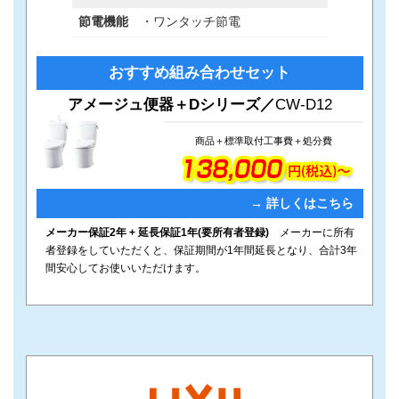
節電機能
・ワンタッチ節電
カ
グ
おすすめ組み合わせセット
ラ
ル
ム
ー
アメージュ便器＋Dシリーズ／
CW-D12
リ
プ
ン
リ
商品＋標準取付工事費＋処分費
ク
ン
ク
→ 詳しくはこちら
メーカー保証2年 + 延長保証1年(要所有者登録)
メーカーに所有
者登録をしていただくと、保証期間が1年間延長となり、合計3年
間安心してお使いいただけます。