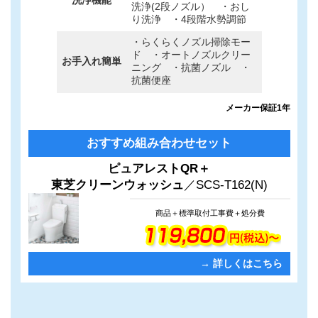
洗浄機能
洗浄(2段ノズル） ・おし
り洗浄 ・4段階水勢調節
・らくらくノズル掃除モー
ド ・オートノズルクリー
お手入れ簡単
ニング ・抗菌ノズル ・
抗菌便座
メーカー保証1年
カ
グ
おすすめ組み合わせセット
ラ
ル
ム
ー
ピュアレストQR＋
リ
プ
東芝クリーンウォッシュ
／SCS-T162(N)
ン
リ
ク
ン
ク
商品＋標準取付工事費＋処分費
→ 詳しくはこちら