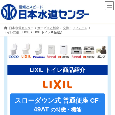
コ
ナ
ン
ビ
テ
ゲ
ン
ー
ツ
シ
へ
ョ
日本水道センター
サービスと料金
交換・リフォーム
ス
ン
トイレ交換 LIXIL
LIXIL トイレ商品紹介
キ
に
ッ
移
プ
動
LIXIL トイレ商品紹介
スローダウン式 普通便座
CF-
49AT
の特徴・機能