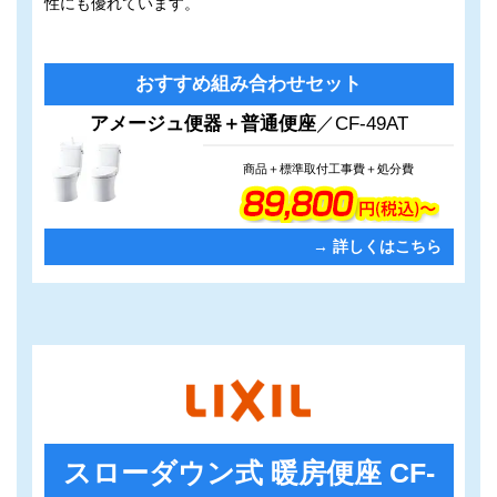
性にも優れています。
カ
グ
おすすめ組み合わせセット
ラ
ル
ム
ー
アメージュ便器＋普通便座
／CF-49AT
リ
プ
ン
リ
商品＋標準取付工事費＋処分費
ク
ン
ク
→ 詳しくはこちら
スローダウン式 暖房便座
CF-