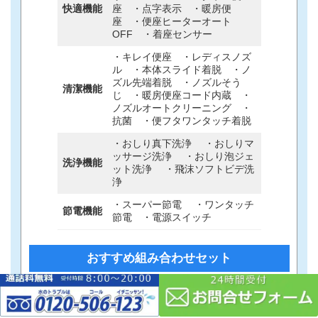
快適機能
座 ・点字表示 ・暖房便
座 ・便座ヒーターオート
OFF ・着座センサー
・キレイ便座 ・レディスノズ
ル ・本体スライド着脱 ・ノ
ズル先端着脱 ・ノズルそう
清潔機能
じ ・暖房便座コード内蔵 ・
ノズルオートクリーニング ・
抗菌 ・便フタワンタッチ着脱
・おしり真下洗浄 ・おしりマ
ッサージ洗浄 ・おしり泡ジェ
洗浄機能
ット洗浄 ・飛沫ソフトビデ洗
浄
・スーパー節電 ・ワンタッチ
節電機能
節電 ・電源スイッチ
カ
グ
おすすめ組み合わせセット
ラ
ル
ム
ー
アメージュ便器＋RTシリーズ／
CW-RT20
リ
プ
ン
リ
商品＋標準取付工事費＋処分費
ク
ン