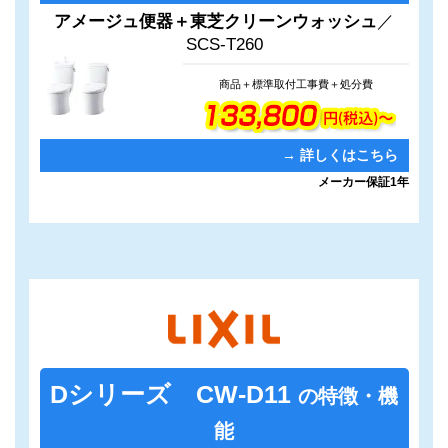
ム
ー
アメージュ便器＋東芝クリーンウォッシュ
／
リ
プ
SCS-T260
ン
リ
ク
ン
ク
商品＋標準取付工事費＋処分費
→ 詳しくはこちら
メーカー保証1年
Dシリーズ CW-D11
の特徴・機
能