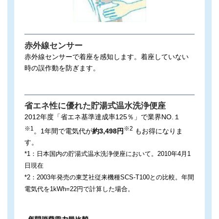
赤外線センサー
赤外線センサーで着座を感知します。着座していない
時の誤作動を防ぎます。
省エネ性に優れた貯湯式温水洗浄便座
2012年度「省エネ基準達成率125％」で業界NO.１
※1
※2
。1年間で電気代が
約3,498円
もお得になりま
す。
*1：日本国内の貯湯式温水洗浄便座において。2010年4月1
日現在
*2：2003年発売の東芝社従来機種SCS-T100との比較。年間
電気代を1kWh=22円で計算した場合。