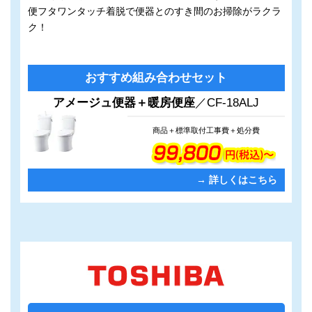
便フタワンタッチ着脱で便器とのすき間のお掃除がラクラ
ク！
カ
グ
おすすめ組み合わせセット
ラ
ル
ム
ー
アメージュ便器＋暖房便座
／CF-18ALJ
リ
プ
ン
リ
商品＋標準取付工事費＋処分費
ク
ン
ク
→ 詳しくはこちら