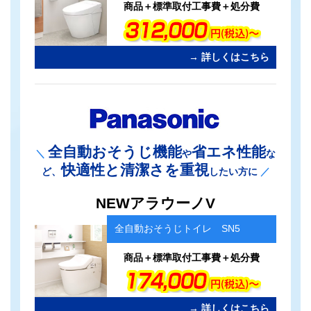
ク
商品＋標準取付工事費＋処分費
→ 詳しくはこちら
全自動おそうじ機能
省エネ性能
＼
や
な
快適性と清潔さを重視
ど、
したい方に
／
カ
NEWアラウーノV
ラ
ム
全自動おそうじトイレ SN5
リ
ン
ク
商品＋標準取付工事費＋処分費
→ 詳しくはこちら