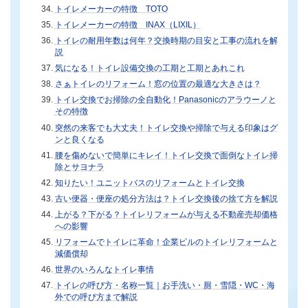
トイレメーカーの特徴 TOTO
トイレメーカーの特徴 INAX（LIXIL）
トイレの耐用年数は何年？交換時期の目安と工事の流れを解
説
気になる！トイレ設備交換の工期と工期とあれこれ
さぁトイレのリフォーム！窓の位置の最適な大きさは？
トイレ交換でお掃除の全自動化！Panasonicのアラウーノと
その特徴
突然の来客でも大丈夫！トイレ交換や掃除で与える印象はグ
ンと良くなる
腰を傷めないで簡単にキレイ！トイレ交換で面倒なトイレ掃
除とサヨナラ
知りたい！ユニットバスのリフォームとトイレ交換
古い便器・便座の処分方法は？トイレ交換後の捨て方を解説
上がる？下がる？トイレリフォームが与える不動産売却価格
への影響
リフォームでトイレに革命！企業ビルのトイレリフォームと
減価償却
世界のいろんなトイレ事情
トイレの呼び方・名称一覧｜お手洗い・厠・雪隠・WC・海
外での呼び方まで解説