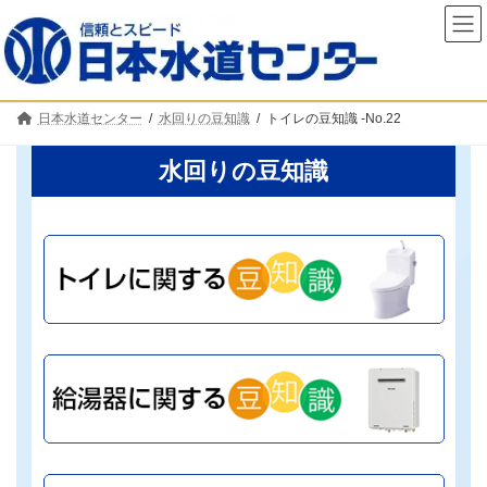
コ
ナ
ン
ビ
テ
ゲ
ン
ー
ツ
シ
へ
ョ
日本水道センター
水回りの豆知識
トイレの豆知識 -No.22
ス
ン
キ
に
ッ
移
水回りの豆知識
プ
動