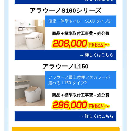
カ
アラウーノS160シリーズ
ラ
ム
便座一体型トイレ S160 タイプ2
リ
ン
ク
商品＋標準取付工事費＋処分費
→ 詳しくはこちら
カ
アラウーノL150
ラ
ム
アラウーノ最上位便フタカラーが
リ
選べる L150 タイプ2
ン
ク
商品＋標準取付工事費＋処分費
→ 詳しくはこちら