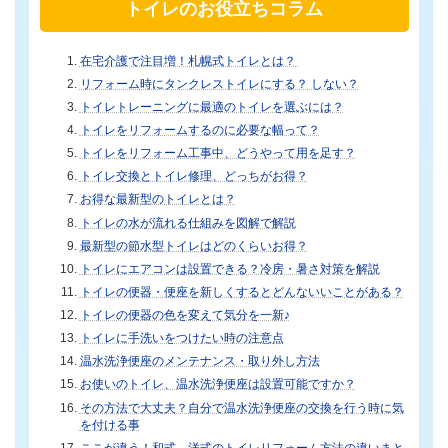
トイレのお役立ちコラム
在宅介護で注目増！札幌式トイレとは？
リフォーム時にタンクレストイレにする？ しない？
トイレトレーニングに最適のトイレを選ぶには？
トイレをリフォームするのに必要な幅って？
トイレをリフォーム工事中、どうやって用を足す？
トイレ交換とトイレ修理、どっちがお得？
お得な最新型のトイレとは？
トイレの水が流れる仕組みを図解で解説
最新型の節水型トイレはどのくらいお得？
トイレにエアコンは設置できる？冷房・暑さ対策を解説
トイレの便器・便座を新しくするとどんないいことがある？
トイレの便器の色を変えて気分を一新♪
トイレに手洗いをつけたい時の注意点
温水洗浄便座のメンテナンス・取り外し方法
お使いのトイレ、温水洗浄便座は設置可能ですか？
その方法で大丈夫？自分で温水洗浄便座の交換を行う時に気
を付ける事
ここが違う！和式、洋式のトイレリフォーム方法の違いまと