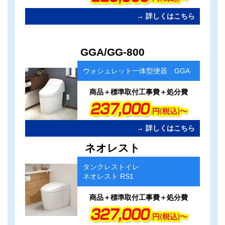
→ 詳しくはこちら
カ
GGA/GG-800
ラ
ム
ウォシュレット一体型便器 GGA
リ
ン
ク
商品＋標準取付工事費＋処分費
→ 詳しくはこちら
カ
ネオレスト
ラ
ム
タンクレストイレ
リ
ネオレスト RS1
ン
ク
商品＋標準取付工事費＋処分費