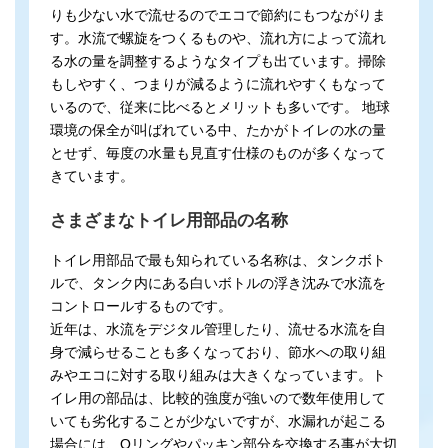
りも少ない水で流せるのでエコで節約にもつながりま
す。水流で螺旋をつくるものや、流れ方によって流れ
る水の量を調整するようなタイプも出ています。掃除
もしやすく、つまりが減るように流れやすくもなって
いるので、従来に比べるとメリットも多いです。 地球
環境の保全が叫ばれている中、たかがトイレの水の量
とせず、毎度の水量も見直す仕様のものが多くなって
きています。
さまざまなトイレ用部品の名称
トイレ用部品で最も知られている名称は、タンクボト
ルで、タンク内にある白いボトルの浮き沈みで水流を
コントロールするものです。
近年は、水流をデジタル管理したり、流せる水流を自
身で減らせることも多くなっており、節水への取り組
みやエコに対する取り組みは大きくなっています。ト
イレ用の部品は、比較的強度が強いので数年使用して
いても劣化することが少ないですが、水漏れが起こる
場合には、Oリングやパッキン部分を交換する事が大切