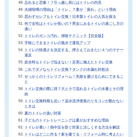
忘れると悲惨！？引っ越し前にはトイレの内見
夫婦喧嘩の理由は「トイレ」？妻が「座れ」という理由
思わずセレブもトイレ交換！日本製トイレの人気を探る
何で女性はトイレが長いの？男女にみるトイレの過ごし方の
違い
トイレのガンコ汚れ、掃除テクニック【完全版】
手軽にできるトイレの風水で運気アップ
トイレの快適さを決定する、押さえておきたい４つのマナー
違反
節水時もトイレで悩まない！災害に備えたトイレ交換
これでダメならトイレ交換？タンクの水漏れ対処法
せっかくのトイレリフォーム！失敗を避けるためにできるこ
と
トイレ交換の際に得？大と小で流れるトイレの水量とその理
由
トイレ交換時期も近い？温水洗浄便座のリモコンが動かない
ときは
夏のトイレの臭い対策
子どものトイレトレーニングは夏がおすすめな理由
トイレが暑い！熱中症を防ぐ対策と涼しくする方法を解説
トイレはどこに作る？家を建てる・リフォーム時に考えたい