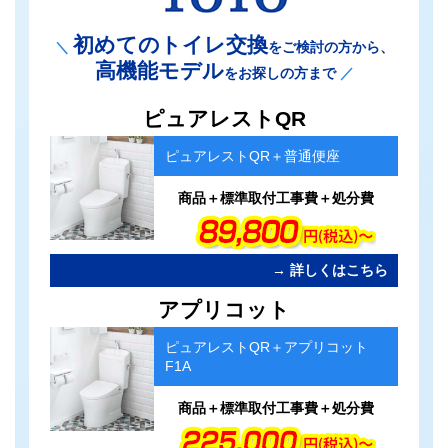
初めてのトイレ交換
＼
をご検討の方から、
高機能モデル
をお探しの方まで
／
カ
ピュアレストQR
ラ
ム
ピュアレストQR＋普通便座
リ
ン
ク
商品＋標準取付工事費＋処分費
→ 詳しくはこちら
カ
アプリコット
ラ
ム
ピュアレストQR＋アプリコット
リ
F1A
ン
ク
商品＋標準取付工事費＋処分費