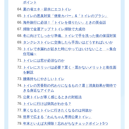
ポイント
夏の省エネ・節水にエコトイレ
トイレの悪臭対策「便座カバー」&「トイレのブラシ」
海外旅行に必須！「トイレを借りたい」ときの英会話
掃除で金運アップ？トイレ掃除で大成功
冬に向けてしっかり準備。トイレで手を洗った後の保湿対策
タンクレストイレに交換したら手洗いはどうすればいいか
トイレで水漏れが起きた時にやってはいけないこと ～集合
住宅編～
トイレには窓が必須なのか
トイレにスリッパは必要？置く・置かないメリットと衛生面
を解説
腰痛持ちにやさしいトイレ
トイレの芳香剤の代わりになるもの７選｜消臭効果が期待で
きる身近なアイテム
公衆トイレが寒く感じるときの対処法
トイレに行けば病気がわかる？
寒くなるとトイレに行きたくなるのは何故か
世界で広まる「わんちゃん専用公衆トイレ」
年末といえば大掃除！忘れがちなチェックポイント5つ