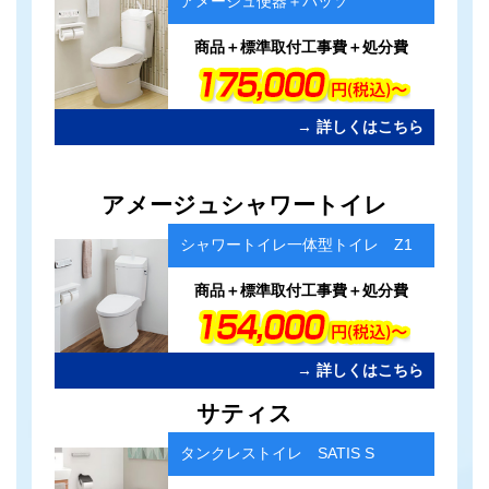
アメージュ便器＋パッソ
リ
ン
ク
商品＋標準取付工事費＋処分費
→ 詳しくはこちら
カ
アメージュシャワートイレ
ラ
ム
シャワートイレ一体型トイレ Z1
リ
ン
ク
商品＋標準取付工事費＋処分費
→ 詳しくはこちら
カ
サティス
ラ
ム
タンクレストイレ SATIS S
リ
ン