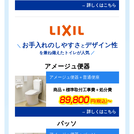
→ 詳しくはこちら
お手入れのしやすさ
デザイン性
＼
と
を兼ね備えたトイレが人気
／
カ
アメージュ便器
ラ
ム
アメージュ便器＋普通便座
リ
ン
ク
商品＋標準取付工事費＋処分費
→ 詳しくはこちら
カ
パッソ
ラ
ム