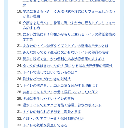
め
早急に変えるべき！くみ取り式を洋式にリフォームしたほう
が良い理由
介護をよりラクに！快適に過ごすために行うトイレリフォー
ムのすすめ
におい対策にも！印象ががらりと変わるトイレの壁紙交換の
すすめ
あなたのトイレは何タイプ？トイレの壁排水モデルとは
みんな知ってる？生活に欠かせないトイレの部品の名称
簡単に設置でき、かつ便利な温水洗浄便座のすすめ！
タンクの水はきれいなの？ 気になる温水洗浄便座の清潔性
トイレで流してはいけないものは？
洗浄レバーのがたつきの対処法
トイレの洗浄音、ボコボコ変な音がする理由は？
共有トイレトラブルの元！尿石っていったい何？
冬場に発生しやすいトイレの事故
温水トイレでもエコは可能！節電・節水のポイント
トイレの知られざる歴史 海外と日本
介護・バリアフリー化と保険制度の利用
トイレの収納を見直してみる