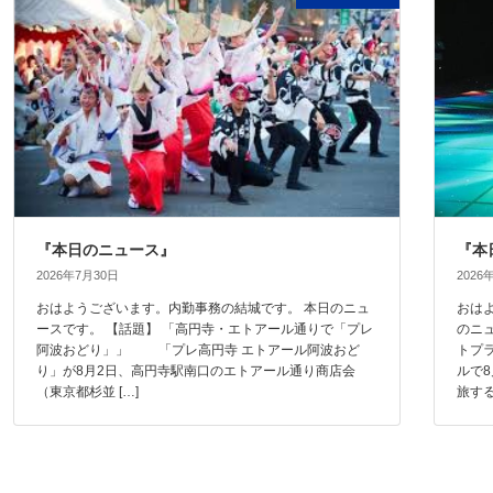
『本日のニュース』
『本
2026年7月30日
2026
おはようございます。内勤事務の結城です。 本日のニュ
おは
ースです。 【話題】 「高円寺・エトアール通りで「プレ
のニ
阿波おどり」」 「プレ高円寺 エトアール阿波おど
トプ
り」が8月2日、高円寺駅南口のエトアール通り商店会
ルで
（東京都杉並 […]
旅する