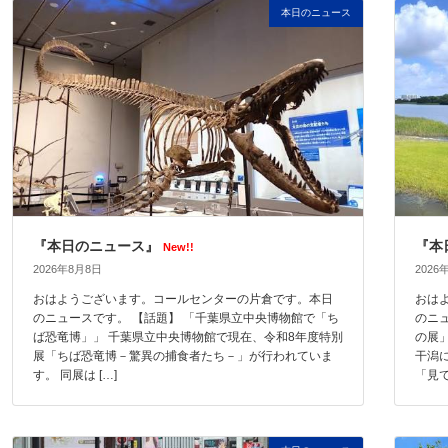
本日のニュース
『本日のニュース』
『本
New!!
2026年8月8日
2026
おはようございます。コールセンターの片倉です。本日
おは
のニュースです。 【話題】 「千葉県立中央博物館で「ち
のニ
ば恐竜博」」 千葉県立中央博物館で現在、令和8年度特別
の展
展「ちば恐竜博－驚異の捕食者たち－」が行われていま
干潟
す。 同展は […]
「見て