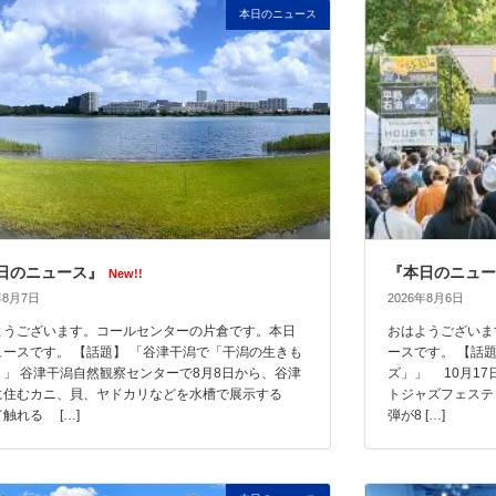
本日のニュース
日のニュース』
『本日のニュー
New!!
年8月7日
2026年8月6日
ようございます。コールセンターの片倉です。本日
おはようございま
ュースです。 【話題】 「谷津干潟で「干潟の生きも
ースです。 【話
」」 谷津干潟自然観察センターで8月8日から、谷津
ズ」」 10月1
に住むカニ、貝、ヤドカリなどを水槽で展示する
トジャズフェステ
触れる […]
弾が8 […]