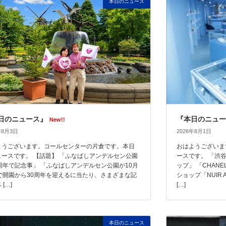
本日のニュース
日のニュース』
『本日のニュー
New!!
年8月3日
2026年8月1日
ようございます。コールセンターの片倉です。本日
おはようございま
ュースです。 【話題】 「ふなばしアンデルセン公園
ースです。 「渋
0周年で記念事」 「ふなばしアンデルセン公園が10月
ップ」 「CHAN
日で開園から30周年を迎えるに当たり、さまざまな記
ショップ「NUIR
[…]
[…]
本日のニュース