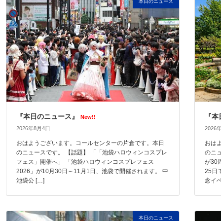
本日のニュース
『本日のニュース』
『本
New!!
2026年8月4日
2026
おはようございます。コールセンターの片倉です。本日
おは
のニュースです。 【話題】 「「池袋ハロウィンコスプレ
のニ
フェス」開催へ」 「池袋ハロウィンコスプレフェス
が3
2026」が10月30日～11月1日、池袋で開催されます。 中
25
池袋公 […]
念イベ 
本日のニュース