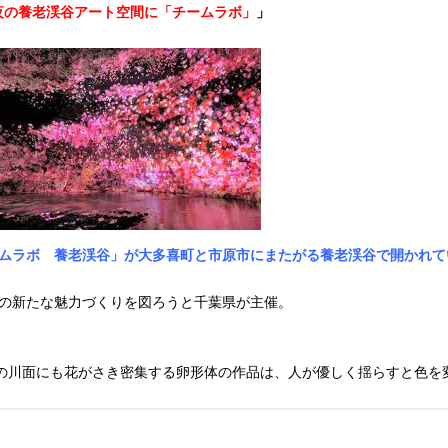
夜の養老渓谷アート空間に「チームラボ」
」
ムラボ 養老渓谷」が大多喜町と市原市にまたがる養老渓谷で開かれて
の新たな魅力づくりを図ろうと千葉県が主催。
の川面にも花がさき密集する卵形体の作品は、人が優しく揺らすと色を変