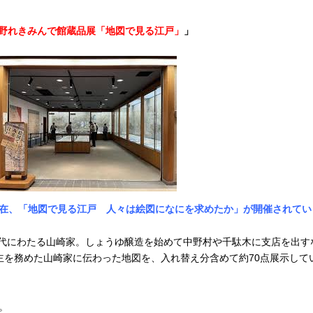
野れきみんで館蔵品展「地図で見る江戸」
」
在、「地図で見る江戸 人々は絵図になにを求めたか」が開催されてい
り6代にわたる山崎家。しょうゆ醸造を始めて中野村や千駄木に支店を出
主を務めた山崎家に伝わった地図を、入れ替え分含めて約70点展示して
。