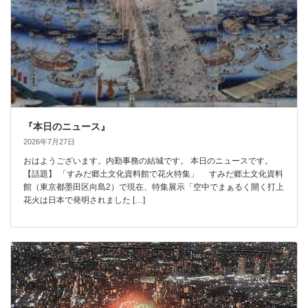
『本日のニュース』
2026年7月27日
おはようございます。内勤事務の結城です。 本日のニュースです。
【話題】 「すみだ郷土文化資料館で花火特集」 すみだ郷土文化資料
館（東京都墨田区向島2）で現在、特集展示「空中でまぁるく開く打上
花火は日本で発明されました […]