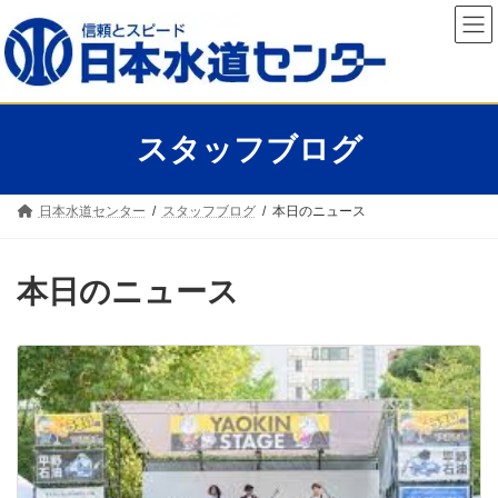
コ
ナ
ン
ビ
テ
ゲ
ン
ー
ツ
シ
へ
ョ
ス
ン
スタッフブログ
キ
に
ッ
移
プ
動
日本水道センター
スタッフブログ
本日のニュース
本日のニュース