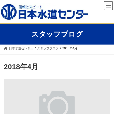
コ
ナ
ン
ビ
テ
ゲ
ン
ー
ツ
シ
へ
ョ
ス
ン
スタッフブログ
キ
に
ッ
移
プ
動
日本水道センター
スタッフブログ
2018年4月
2018年4月