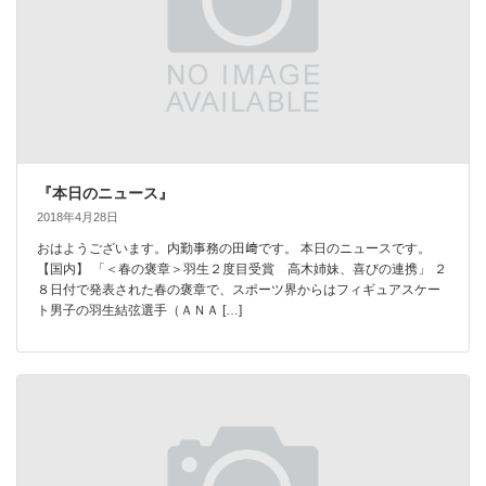
『本日のニュース』
2018年4月28日
おはようございます。内勤事務の田﨑です。 本日のニュースです。
【国内】 「＜春の褒章＞羽生２度目受賞 高木姉妹、喜びの連携」 ２
８日付で発表された春の褒章で、スポーツ界からはフィギュアスケー
ト男子の羽生結弦選手（ＡＮＡ […]