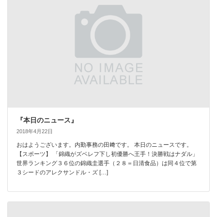
『本日のニュース』
2018年4月22日
おはようございます。内勤事務の田﨑です。 本日のニュースです。
【スポーツ】 「錦織がズベレフ下し初優勝へ王手！決勝戦はナダル」
世界ランキング３６位の錦織圭選手（２８＝日清食品）は同４位で第
３シードのアレクサンドル・ズ […]