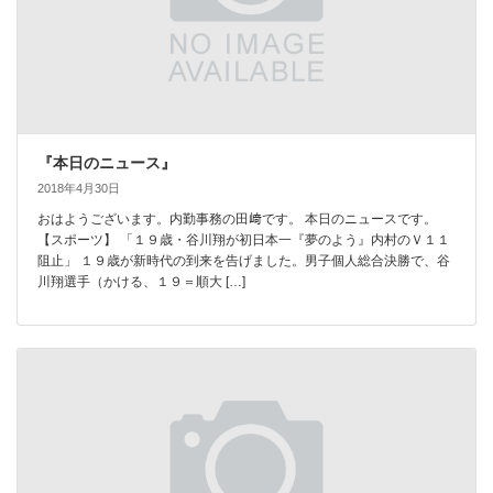
『本日のニュース』
2018年4月30日
おはようございます。内勤事務の田﨑です。 本日のニュースです。
【スポーツ】 「１９歳・谷川翔が初日本一『夢のよう』内村のＶ１１
阻止」 １９歳が新時代の到来を告げました。男子個人総合決勝で、谷
川翔選手（かける、１９＝順大 […]