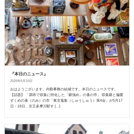
『本日のニュース』
2025年5月10日
おはようございます。内勤事務の結城です。本日のニュースです。
【話題】 「調布で収集に特化した「癖強め」の蚤の市」 収集癖と偏愛
ずくめの蚤（のみ）の市「東京蒐集（しゅうしゅう）第4会」が5月17
日・18日、京王多摩川駅す […]