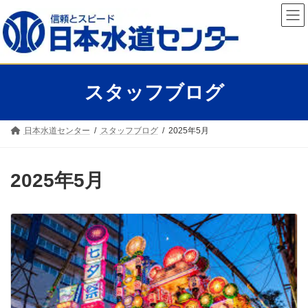
コ
ナ
ン
ビ
テ
ゲ
ン
ー
ツ
シ
へ
ョ
ス
ン
スタッフブログ
キ
に
ッ
移
プ
動
日本水道センター
スタッフブログ
2025年5月
2025年5月