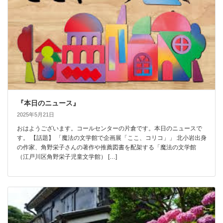
『本日のニュース』
2025年5月21日
おはようございます。コールセンターの片倉です。本日のニュースで
す。 【話題】 「魔法の文学館で企画展「ここ、コリコ」」 北小岩出身
の作家、角野栄子さんの著作や推薦図書を配架する「魔法の文学館
（江戸川区角野栄子児童文学館） […]