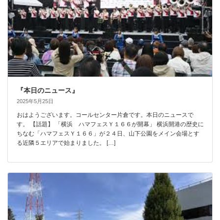
『本日のニュース』
2025年5月25日
おはようございます。コールセンター片倉です。本日のニュースで
す。 【話題】 「横浜 ハマフェスＹ１６６が開幕」 横浜開港の歴史に
ちなむ「ハマフェスＹ１６６」が２４日、山下公園をメイン会場とす
る近隣５エリアで始まりました。 […]