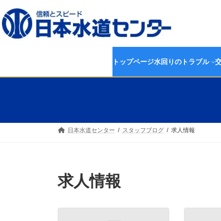
コ
ナ
ン
ビ
テ
ゲ
ン
ー
ツ
シ
へ
ョ
トップページ
水回りのトラブル
ス
ン
キ
に
ッ
移
プ
動
日本水道センター
スタッフブログ
求人情報
求人情報