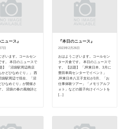
のニュース』
『本日のニュース』
27日
2023年2月26日
ございます。コールセン
おはようございます。コールセン
です。 本日のニュースで
ター片倉です。 本日のニュースで
話題】 「沼袋駅周辺商店
す。 【話題】 「JR東日本、3月に
ちかどひなめぐり」」 西
豊田車両センターでイベント」
沼袋駅周辺で現在、「沼
JR東日本八王子支社が3月、「お
どひなめぐり」が開催さ
仕事体験ツアー」「メモリアルフ
す。 沼袋の春の風物詩と
ォト」などの親子向けイベントを
[…]