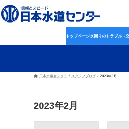
コ
ナ
ン
ビ
テ
ゲ
ン
ー
ツ
シ
へ
ョ
トップページ
水回りのトラブル
ス
ン
キ
に
ッ
移
プ
動
日本水道センター
スタッフブログ
2023年2月
2023年2月