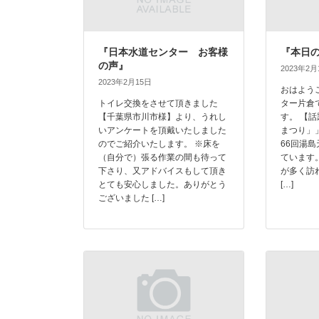
『日本水道センター お客様
『本日
の声』
2023年2月
2023年2月15日
おはよう
トイレ交換をさせて頂きました
ター片倉
【千葉県市川市様】より、うれし
す。 【
いアンケートを頂戴いたしました
まつり」
のでご紹介いたします。 ※床を
66回湯
（自分で）張る作業の間も待って
ています
下さり、又アドバイスもして頂き
が多く訪
とても安心しました。ありがとう
[…]
ございました […]