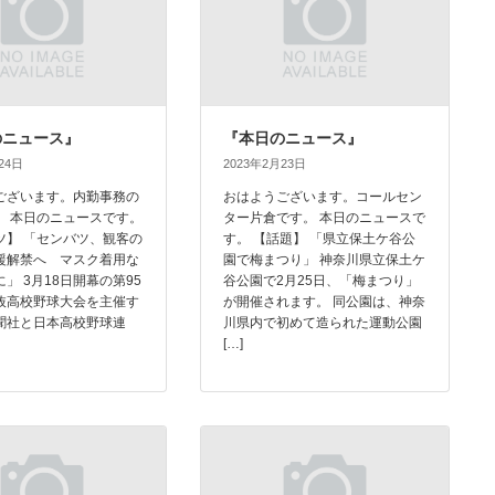
のニュース』
『本日のニュース』
24日
2023年2月23日
ございます。内勤事務の
おはようございます。コールセン
。 本日のニュースです。
ター片倉です。 本日のニュースで
ツ】 「センバツ、観客の
す。 【話題】 「県立保土ケ谷公
援解禁へ マスク着用な
園で梅まつり」 神奈川県立保土ケ
」 3月18日開幕の第95
谷公園で2月25日、「梅まつり」
抜高校野球大会を主催す
が開催されます。 同公園は、神奈
聞社と日本高校野球連
川県内で初めて造られた運動公園
[…]