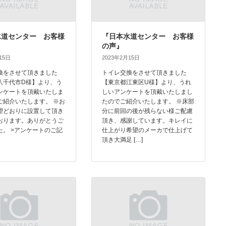
水道センター お客様
『日本水道センター お客様
の声』
15日
2023年2月15日
換をさせて頂きました
トイレ交換をさせて頂きました
八千代市D様】より、う
【東京都江東区U様】より、うれ
ンケートを頂戴いたしま
しいアンケートを頂戴いたしまし
ご紹介いたします。 ※お
たのでご紹介いたします。 ※床部
望どおりに設置して頂き
分に前回の後が残らない様ご配慮
おります。ありがとうご
頂き、感謝しています。キレイに
た。 >アンケートのご記
仕上がり希望のメーカで仕上げて
頂き大満足 […]