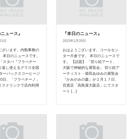
のニュース』
『本日のニュース』
21日
2023年2月20日
ございます。内勤事務の
おはようございます。コールセン
。 本日のニュースです。
ター片倉です。 本日のニュースで
 「スタバ『フラペチー
す。 【話題】 「切り絵アート、
り返し使えるグラス全国
大阪で神秘的な展覧会」 切り絵ア
スターバックスコーヒージ
ーティスト・柴田あゆみの展覧会
20日、「フラペチーノ」
『かみがみの森』が２月１７日、
イスドリンクで店内利用
百貨店「高島屋大阪店」にてスタ
ート […]