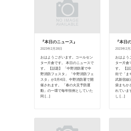
『本日のニュース』
『本日
2023年2月28日
2023年2月
おはようございます。コールセン
おはよう
ター片倉です。 本日のニュースで
ター片倉
す。 【話題】 「中野消防署で中
す。 【
野消防フェスタ」 「中野消防フェ
街で「ま
スタ」が3月4日、中野消防署で開
武新宿線
催されます。 「春の火災予防運
袋まちか
動」の一環で毎年恒例としていた
れていま
同 […]
し […]