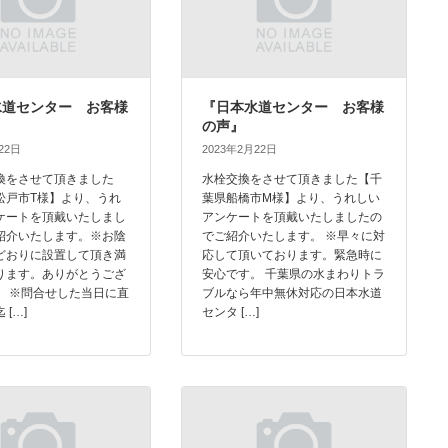
水道センター お客様
『日本水道センター お客様
の声』
22日
2023年2月22日
換をさせて頂きました
水栓交換をさせて頂きました【千
松戸市T様】より、うれ
葉県船橋市M様】より、うれしい
ケートを頂戴いたしまし
アンケートを頂戴いたしましたの
紹介いたします。※お陰
でご紹介いたします。 ※早々に対
どおりに設置して頂き満
応して頂いております。緊急時に
ります。ありがとうござ
安心です。 千葉県の水まわりトラ
。 ※問合せした当日に直
ブルなら年中無休対応の日本水道
 […]
センタ […]