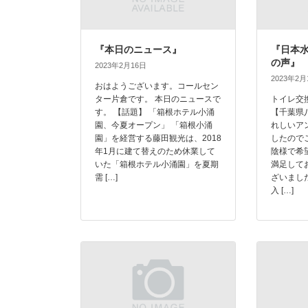
『本日のニュース』
『日本
の声』
2023年2月16日
2023年2月
おはようございます。コールセン
ター片倉です。 本日のニュースで
トイレ交
す。 【話題】 「箱根ホテル小涌
【千葉県
園、今夏オープン」 「箱根小涌
れしいア
園」を経営する藤田観光は、2018
したので
年1月に建て替えのため休業して
陰様で希
いた「箱根ホテル小涌園」を夏期
満足して
需 […]
ざいまし
入 […]