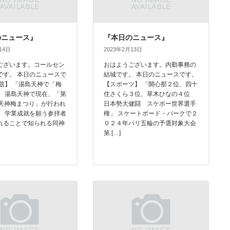
のニュース』
『本日のニュース』
14日
2023年2月13日
ございます。コールセン
おはようございます。内勤事務の
です。 本日のニュースで
結城です。 本日のニュースです。
話題】 「湯島天神で「梅
【スポーツ】 「開心那２位、四十
」 湯島天神で現在、「第
住さくら３位、草木ひなの４位
島天神梅まつり」が行われ
日本勢大健闘 スケボー世界選手
。 学業成就を願う参拝者
権」 スケートボード・パークで２
れることで知られる同神
０２４年パリ五輪の予選対象大会
第 […]