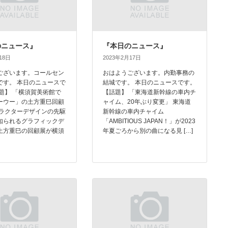
のニュース』
『本日のニュース』
18日
2023年2月17日
ございます。コールセン
おはようございます。内勤事務の
です。 本日のニュースで
結城です。 本日のニュースです。
話題】 「横須賀美術館で
【話題】 「東海道新幹線の車内チ
ーウー」の土方重巳回顧
ャイム、20年ぶり変更」 東海道
ャラクターデザインの先駆
新幹線の車内チャイム
知られるグラフィックデ
「AMBITIOUS JAPAN！」が2023
土方重巳の回顧展が横須
年夏ごろから別の曲になる見 […]