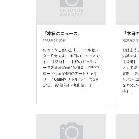
『本日のニュース』
『本日
2023年2月22日
2023年2月
おはようございます。コールセン
おはよう
ター片倉です。 本日のニュースで
結城です
す。 【話題】 「中野のギャラリ
【経済】
ーで銭湯背景画絵師個展」 中野ブ
ノ』で繰
ロードウェイ4階のアートギャラ
展開」 
リー「Gallery リトルハイ」で3月
ャパンは
17日、銭湯絵師・丸山清 […]
などのア
時 […]