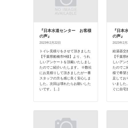
『日本水道センター お客様
『日本
の声』
の声』
2023年2月22日
2023年2月
トイレ見積りをさせて頂きました
給湯器交
【千葉県船橋市H様】より、うれ
【千葉県
しいアンケートを頂戴いたしまし
しいアン
たのでご紹介いたします。 ※数社
たのでご
にお見積りして頂きましたが一番
様で希望
スタッフの方も感じ良く安心しま
足してお
した。次回は壊れたらお願いした
いました
いです。 […]
ぐに自宅迄