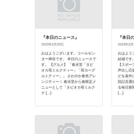
『本日のニュース』
『本日
2023年2月25日
2023年2月
おはようございます。コールセン
おはよう
ター神谷です。 本日のニュースで
結城です
す。 【グルメ】 「春水堂「タピ
【スポー
オカ苺ミルクティー」「苺ヨーグ
声出し応
ルトティー」」 さわやか春色アレ
どを条件に
ンジティー！ 春水堂から春限定メ
回記念選
ニューとして「タピオカ苺ミルク
る毎日新
テ […]
[…]