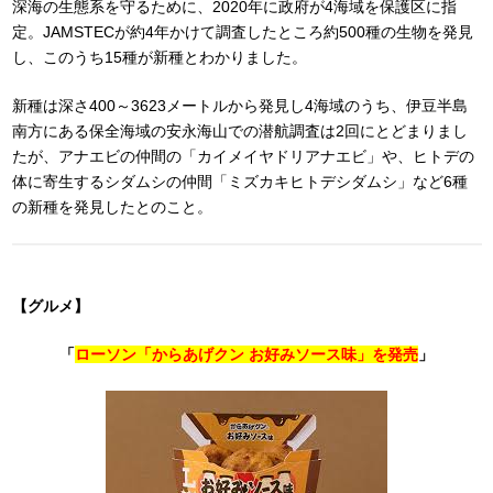
深海の生態系を守るために、2020年に政府が4海域を保護区に指
定。JAMSTECが約4年かけて調査したところ約500種の生物を発見
し、このうち15種が新種とわかりました。
新種は深さ400～3623メートルから発見し4海域のうち、伊豆半島
南方にある保全海域の安永海山での潜航調査は2回にとどまりまし
たが、アナエビの仲間の「カイメイヤドリアナエビ」や、ヒトデの
体に寄生するシダムシの仲間「ミズカキヒトデシダムシ」など6種
の新種を発見したとのこと。
【グルメ】
「
ローソン「からあげクン お好みソース味」を発売
」