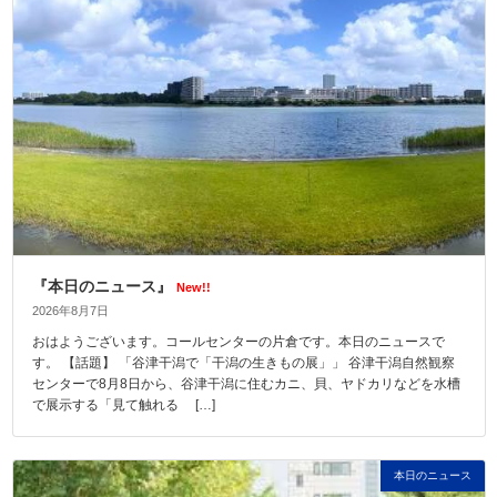
『本日のニュース』
New!!
2026年8月7日
おはようございます。コールセンターの片倉です。本日のニュースで
す。 【話題】 「谷津干潟で「干潟の生きもの展」」 谷津干潟自然観察
センターで8月8日から、谷津干潟に住むカニ、貝、ヤドカリなどを水槽
で展示する「見て触れる […]
本日のニュース