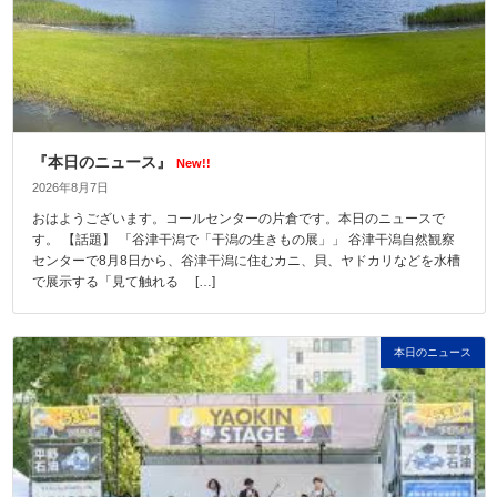
『本日のニュース』
New!!
2026年8月7日
おはようございます。コールセンターの片倉です。本日のニュースで
す。 【話題】 「谷津干潟で「干潟の生きもの展」」 谷津干潟自然観察
センターで8月8日から、谷津干潟に住むカニ、貝、ヤドカリなどを水槽
で展示する「見て触れる […]
本日のニュース