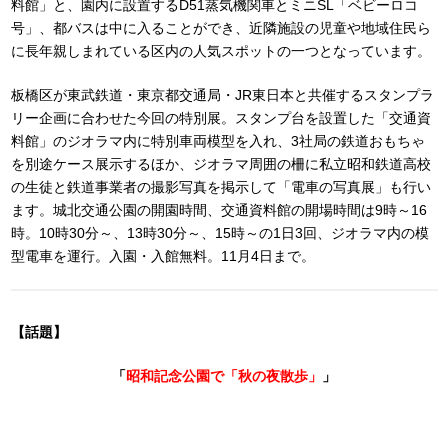
料館」と、園内に設置するD51蒸気機関車とミニSL「ベビーロコ
号」、都バスは中に入ることができ、近隣施設の児童や地域住民ら
に長年親しまれている区内の人気スポットの一つとなっています。
板橋区が東武鉄道・東京都交通局・JR東日本と共催するスタンプラ
リー企画に合わせた今回の特別展。スタンプ台を設置した「交通資
料館」のジオラマ内に特別車両模型を入れ、3社局の鉄道おもちゃ
を別途ケース展示するほか、ジオラマ周囲の柵に私立昭和鉄道高校
の生徒と鉄道事業者の撮影写真を掲示して「電車の写真展」も行い
ます。城北交通公園の開園時間、交通資料館の開場時間は9時～16
時。10時30分～、13時30分～、15時～の1日3回、ジオラマ内の模
型電車を運行。入園・入館無料。11月4日まで。
【話題】
「
昭和記念公園で「秋の夜散歩」
」