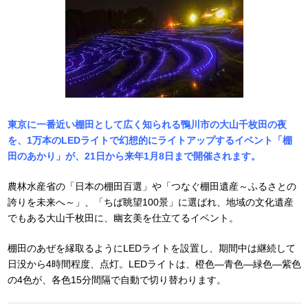
東京に一番近い棚田として広く知られる鴨川市の大山千枚田の夜
を、1万本のLEDライトで幻想的にライトアップするイベント「棚
田のあかり」が、21日から来年1月8日まで開催されます。
農林水産省の「日本の棚田百選」や「つなぐ棚田遺産～ふるさとの
誇りを未来へ～」、「ちば眺望100景」に選ばれ、地域の文化遺産
でもある大山千枚田に、幽玄美を仕立てるイベント。
棚田のあぜを縁取るようにLEDライトを設置し、期間中は継続して
日没から4時間程度、点灯。LEDライトは、橙色―青色―緑色―紫色
の4色が、各色15分間隔で自動で切り替わります。