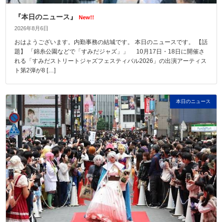
『本日のニュース』
New!!
2026年8月6日
おはようございます。内勤事務の結城です。 本日のニュースです。 【話
題】 「錦糸公園などで「すみだジャズ」」 10月17日・18日に開催さ
れる「すみだストリートジャズフェスティバル2026」の出演アーティス
ト第2弾が8 […]
本日のニュース