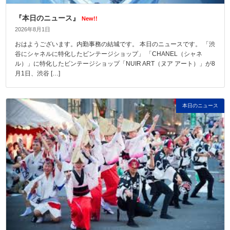
『本日のニュース』
New!!
2026年8月1日
おはようございます。内勤事務の結城です。 本日のニュースです。 「渋
谷にシャネルに特化したビンテージショップ」 「CHANEL（シャネ
ル）」に特化したビンテージショップ「NUIR ART（ヌア アート）」が8
月1日、渋谷 […]
本日のニュース