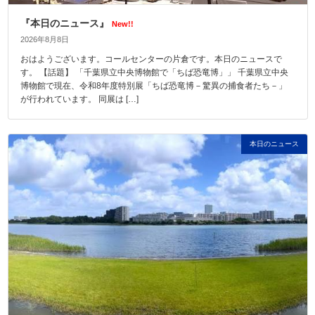
『本日のニュース』
New!!
2026年8月8日
おはようございます。コールセンターの片倉です。本日のニュースで
す。 【話題】 「千葉県立中央博物館で「ちば恐竜博」」 千葉県立中央
博物館で現在、令和8年度特別展「ちば恐竜博－驚異の捕食者たち－」
が行われています。 同展は […]
本日のニュース