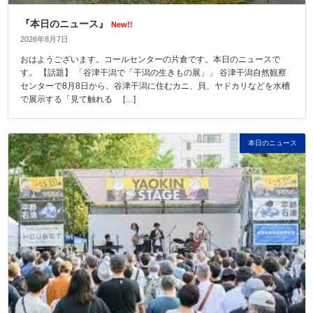
『本日のニュース』
New!!
2026年8月7日
おはようございます。コールセンターの片倉です。本日のニュースで
す。 【話題】 「谷津干潟で「干潟の生きもの展」」 谷津干潟自然観察
センターで8月8日から、谷津干潟に住むカニ、貝、ヤドカリなどを水槽
で展示する「見て触れる […]
本日のニュース