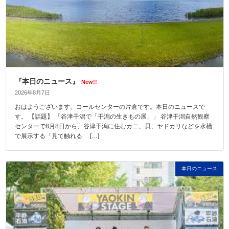
『本日のニュース』
New!!
2026年8月7日
おはようございます。コールセンターの片倉です。本日のニュースで
す。 【話題】 「谷津干潟で「干潟の生きもの展」」 谷津干潟自然観察
センターで8月8日から、谷津干潟に住むカニ、貝、ヤドカリなどを水槽
で展示する「見て触れる […]
本日のニュース