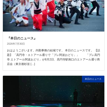
『本日のニュース』
2026年7月30日
おはようございます。内勤事務の結城です。 本日のニュースです。 【話
題】 「高円寺・エトアール通りで「プレ阿波おどり」」 「プレ高円
寺 エトアール阿波おどり」が8月2日、高円寺駅南口のエトアール通り商
店会（東京都杉並 […]
本日のニュース