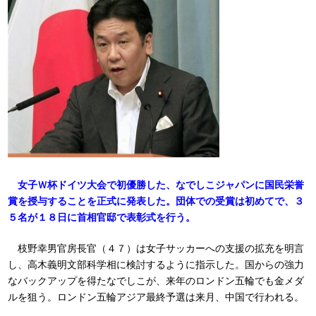
女子Ｗ杯ドイツ大会で初優勝した、なでしこジャパンに国民栄誉
賞を授与することを正式に発表した。団体での受賞は初めてで、３
５名が１８日に首相官邸で表彰式を行う。
枝野幸男官房長官（４７）は女子サッカーへの支援の拡充を明言
し、高木義明文部科学相に検討するように指示した。国からの強力
なバックアップを得たなでしこが、来年のロンドン五輪でも金メダ
ルを狙う。ロンドン五輪アジア最終予選は来月、中国で行われる。