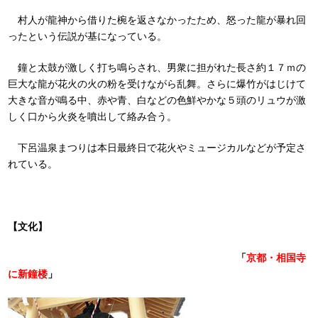
村人が龍神から借りた椀を返さなかったため、怒った龍が暴れ回
ったという伝説が基になっている。
鐘と太鼓が激しく打ち鳴らされ、男衆に担がれた長さ約１７ｍの
巨大な龍が花火の火の粉を受けながら乱舞。さらに爆竹がはじけて
大きな音が鳴る中、赤や青、白などの色鮮やかな５頭のリュウが激
しく口から火炎を噴出して絡み合う。
下呂温泉まつりは本日最終日で花火やミュージカルなどが予定さ
れている。
【文化】
「
京都・相国寺
に新鐘楼
」