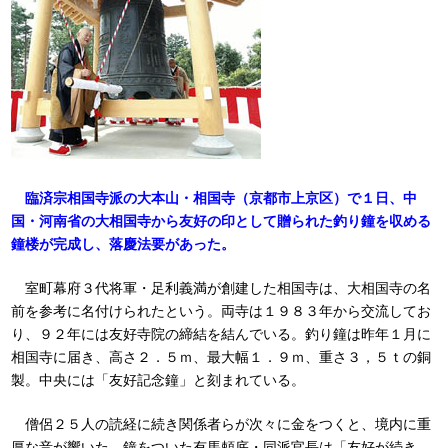
臨済宗相国寺派の大本山・相国寺（京都市上京区）で１日、中
国・河南省の大相国寺から友好の印として贈られた釣り鐘を収める
鐘楼が完成し、落慶法要があった。
室町幕府３代将軍・足利義満が創建した相国寺は、大相国寺の名
前を参考に名付けられたという。両寺は１９８３年から交流してお
り、９２年には友好寺院の締結を結んでいる。釣り鐘は昨年１月に
相国寺に届き、高さ２．５ｍ、最大幅１．９ｍ、重さ３，５ｔの銅
製。中央には「友好記念鐘」と刻まれている。
僧侶２５人の読経に続き関係者らが次々に金をつくと、境内に重
厚な音が響いた。鐘をついた有馬頼底・同派官長は「友好が続き、