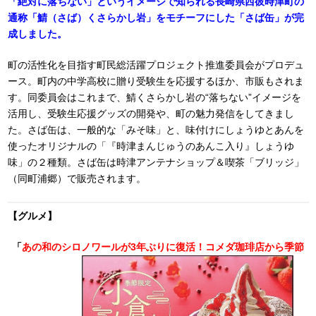
「絶対に落ちない」というイメージで知られる長崎県西彼時津町の
通称「鯖（さば）くさらかし岩」をモチーフにした「さば缶」が完
成しました。
町の活性化を目指す町民総活躍プロジェクト推進委員会がプロデュ
ース。町内の中学高校に贈り受験生を応援するほか、市販もされま
す。同委員会はこれまで、鯖くさらかし岩の“落ちない”イメージを
活用し、受験生応援グッズの開発や、町の魅力発信をしてきまし
た。さば缶は、一般的な「みそ味」と、味付けにしょうゆとあんを
使ったオリジナルの「『時津まんじゅうのあんこ入り』しょうゆ
味」の２種類。さば缶は時津アンテナショップ＆喫茶「ブリッジ」
（同町浦郷）で販売されます。
【グルメ】
「
あの和のシロノワールが3年ぶりに復活！コメダ珈琲店から季節