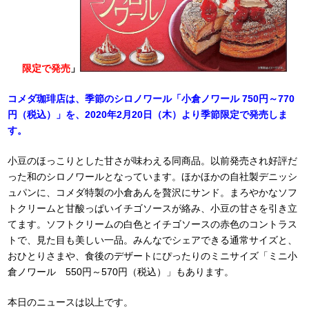
限定で発売
」
コメダ珈琲店は、季節のシロノワール「小倉ノワール 750円～770
円（税込）」を、2020年2月20日（木）より季節限定で発売しま
す。
小豆のほっこりとした甘さが味わえる同商品。以前発売され好評だ
った和のシロノワールとなっています。ほかほかの自社製デニッシ
ュパンに、コメダ特製の小倉あんを贅沢にサンド。まろやかなソフ
トクリームと甘酸っぱいイチゴソースが絡み、小豆の甘さを引き立
てます。ソフトクリームの白色とイチゴソースの赤色のコントラス
トで、見た目も美しい一品。みんなでシェアできる通常サイズと、
おひとりさまや、食後のデザートにぴったりのミニサイズ「ミニ小
倉ノワール 550円～570円（税込）」もあります。
本日のニュースは以上です。