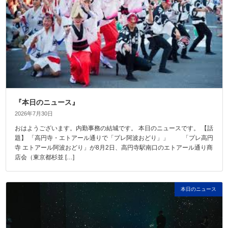
『本日のニュース』
2026年7月30日
おはようございます。内勤事務の結城です。 本日のニュースです。 【話
題】 「高円寺・エトアール通りで「プレ阿波おどり」」 「プレ高円
寺 エトアール阿波おどり」が8月2日、高円寺駅南口のエトアール通り商
店会（東京都杉並 […]
本日のニュース