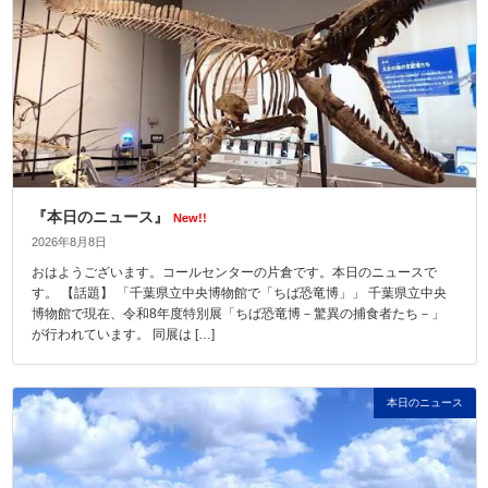
『本日のニュース』
New!!
2026年8月8日
おはようございます。コールセンターの片倉です。本日のニュースで
す。 【話題】 「千葉県立中央博物館で「ちば恐竜博」」 千葉県立中央
博物館で現在、令和8年度特別展「ちば恐竜博－驚異の捕食者たち－」
が行われています。 同展は […]
本日のニュース