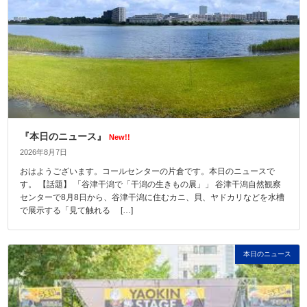
『本日のニュース』
New!!
2026年8月7日
おはようございます。コールセンターの片倉です。本日のニュースで
す。 【話題】 「谷津干潟で「干潟の生きもの展」」 谷津干潟自然観察
センターで8月8日から、谷津干潟に住むカニ、貝、ヤドカリなどを水槽
で展示する「見て触れる […]
本日のニュース