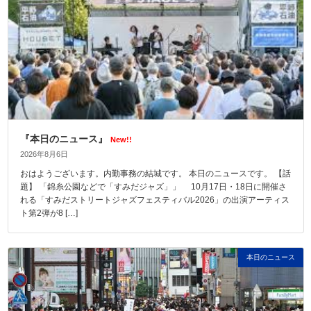
『本日のニュース』
New!!
2026年8月6日
おはようございます。内勤事務の結城です。 本日のニュースです。 【話
題】 「錦糸公園などで「すみだジャズ」」 10月17日・18日に開催さ
れる「すみだストリートジャズフェスティバル2026」の出演アーティス
ト第2弾が8 […]
本日のニュース