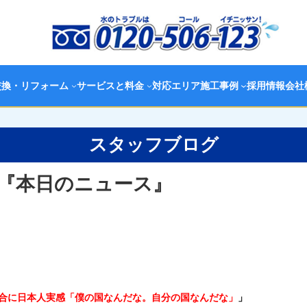
交換・リフォーム
サービスと料金
対応エリア
施工事例
採用情報
会社
スタッフブログ
『本日のニュース』
合に日本人実感「僕の国なんだな。自分の国なんだな」
」