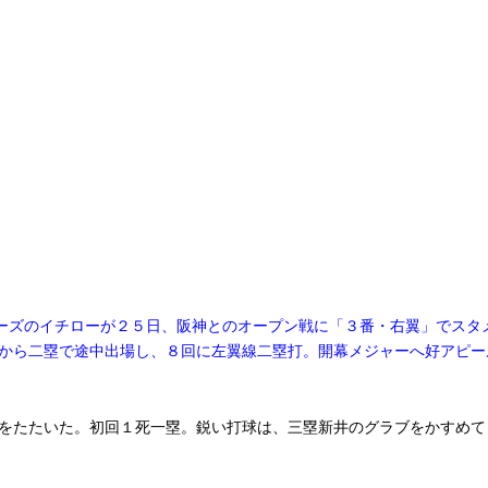
ーズのイチローが２５日、阪神とのオープン戦に「３番・右翼」でスタ
から二塁で途中出場し、８回に左翼線二塁打。開幕メジャーへ好アピー
をたたいた。初回１死一塁。鋭い打球は、三塁新井のグラブをかすめて