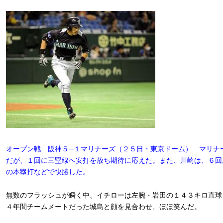
オープン戦 阪神５─１マリナーズ（２５日・東京ドーム） マリナ
だが、１回に三塁線へ安打を放ち期待に応えた。また、川崎は、６回
の本塁打などで快勝した。
無数のフラッシュが瞬く中、イチローは左腕・岩田の１４３キロ直球
４年間チームメートだった城島と顔を見合わせ、ほほ笑んだ。