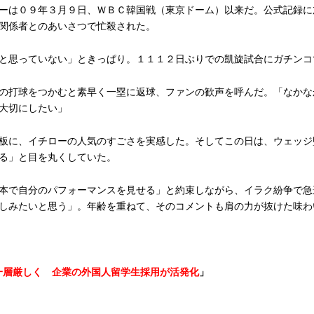
ーは０９年３月９日、ＷＢＣ韓国戦（東京ドーム）以来だ。公式記録に
関係者とのあいさつで忙殺された。
と思っていない」ときっぱり。１１１２日ぶりでの凱旋試合にガチンコ
の打球をつかむと素早く一塁に返球、ファンの歓声を呼んだ。「なかな
大切にしたい」
板に、イチローの人気のすごさを実感した。そしてこの日は、ウェッジ
る」と目を丸くしていた。
本で自分のパフォーマンスを見せる」と約束しながら、イラク紛争で急
しみたいと思う」。年齢を重ねて、そのコメントも肩の力が抜けた味わ
一層厳しく 企業の外国人留学生採用が活発化
」