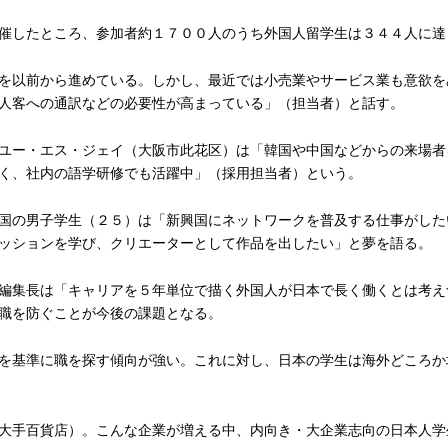
催したところ、参加者約１７００人のうち外国人留学生は３４４人に達
を以前から進めている。しかし、最近では小売業やサービス業も意欲を
人客への通訳などの必要性が高まっている」（担当者）と話す。
ユー・エス・ジェイ（大阪市此花区）は「韓国や中国などからの来場者
く、社内の語学研修でも活躍中」（採用担当者）という。
国の男子学生（２５）は「新興国にネットワークを普及する仕事がした
ッションを学び、クリエーターとして作品を出したい」と夢を語る。
編集長は「キャリアを５年単位で描く外国人が日本で長く働くとは考え
職を防ぐことが今後の課題となる。
を基準に職を探す傾向が強い。これに対し、日本の学生は海外どころか地
大手百貨店）。こんな企業が増える中、内向き・大企業志向の日本人学