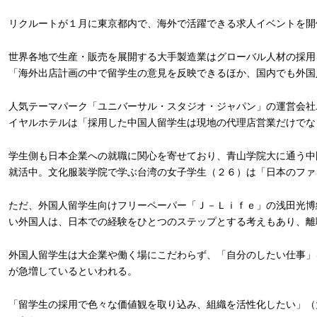
リクルートが１月に東京都内で、海外で活躍できる求人イベントを開
世界各地で生産・販売を展開する大手製造業はグローバル人材の採用
「海外出店計画の中で留学生の意見を反映できるほか、国内でも外国
人気テーマパーク「ユニバーサル・スタジオ・ジャパン」の運営会社
イヤルホテルは「採用した中国人留学生は現地の代理店営業だけでな
学生側も日本企業への就職に関心を寄せており、青山学院大に通う中
就活中。文化服装学院で学ぶ台湾の女子学生（２６）は「日本のファ
ただ、外国人留学生向けフリーペーパー「Ｊ－Ｌｉｆｅ」の浅田光博
い外国人は、日本での経験をひとつのステップとする考えもあり、離
外国人留学生は大企業や働く場にこだわらず、「自分のしたい仕事」
が急増しているといわれる。
「留学生の採用で色々な価値観を取り込み、組織を活性化したい」（