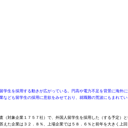
留学生を採用する動きが広がっている。円高や電力不足を背景に海外に
業なども留学生の採用に意欲をみせており、就職難の荒波にもまれてい
査（対象企業１７５７社）で、外国人留学生を採用した（する予定）と
答えた企業は３２．８％、上場企業では５８．６％と前年を大きく上回