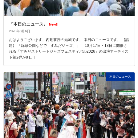
『本日のニュース』
New!!
2026年8月6日
おはようございます。内勤事務の結城です。 本日のニュースです。 【話
題】 「錦糸公園などで「すみだジャズ」」 10月17日・18日に開催さ
れる「すみだストリートジャズフェスティバル2026」の出演アーティス
ト第2弾が8 […]
本日のニュース