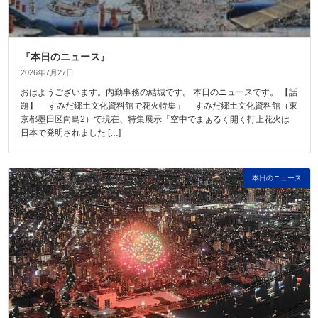
『本日のニュース』
2026年7月27日
おはようございます。内勤事務の結城です。 本日のニュースです。 【話
題】 「すみだ郷土文化資料館で花火特集」 すみだ郷土文化資料館（東
京都墨田区向島2）で現在、特集展示「空中でまぁるく開く打上花火は
日本で発明されました […]
本日のニュース