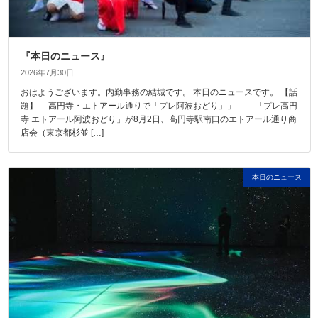
『本日のニュース』
2026年7月30日
おはようございます。内勤事務の結城です。 本日のニュースです。 【話
題】 「高円寺・エトアール通りで「プレ阿波おどり」」 「プレ高円
寺 エトアール阿波おどり」が8月2日、高円寺駅南口のエトアール通り商
店会（東京都杉並 […]
本日のニュース