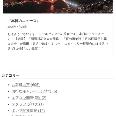
『本日のニュース』
2026年7月26日
おはようございます。コールセンターの片倉です。本日のニュースで
す。 【話題】 「隅田川花火大会開幕」 「夏の風物詩「第49回隅田川花
火大会」が隅田川周辺で始まりました。 スカイツリー展望台には抽選で
選ばれた634人の観覧 […]
カテゴリー
お客様の声 (606)
お得なキャンペーン情報 (5)
エアコン関連情報 (2)
スタッフ ブログ (1)
ポンプ関連情報 (14)