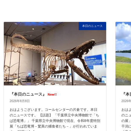
本日のニュース
『本日のニュース』
『本
New!!
2026年8月8日
2026
おはようございます。コールセンターの片倉です。本日
おは
のニュースです。 【話題】 「千葉県立中央博物館で「ち
のニ
ば恐竜博」」 千葉県立中央博物館で現在、令和8年度特別
の展
展「ちば恐竜博－驚異の捕食者たち－」が行われていま
干潟