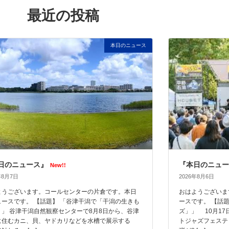
最近の投稿
本日のニュース
日のニュース』
『本日のニュー
New!!
年8月7日
2026年8月6日
ようございます。コールセンターの片倉です。本日
おはようございま
ュースです。 【話題】 「谷津干潟で「干潟の生きも
ースです。 【話
」」 谷津干潟自然観察センターで8月8日から、谷津
ズ」」 10月1
に住むカニ、貝、ヤドカリなどを水槽で展示する
トジャズフェステ