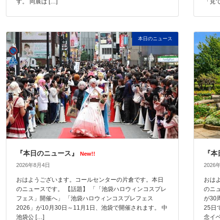
す。 同展は […]
「見て
本日のニュース
『本日のニュース』
『本
New!!
2026年8月4日
2026
おはようございます。コールセンターの片倉です。本日
おは
のニュースです。 【話題】 「「池袋ハロウィンコスプレ
のニ
フェス」開催へ」 「池袋ハロウィンコスプレフェス
が3
2026」が10月30日～11月1日、池袋で開催されます。 中
25
池袋公 […]
念イベ 