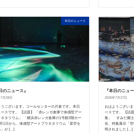
本日のニュース
日のニュース』
『本日のニュー
年7月28日
2026年7月27日
ようございます。コールセンターの片倉です。本日
おはようございま
ュースです。 【話題】 「赤レンガ倉庫で体感型アー
ースです。 【話
ラネタリウム」 「横浜赤レンガ倉庫の1号館3階ホー
集」 すみだ郷土
8月1日から、体感型アートプラネタリウム「星空を
在、特集展示「空
」が […]
明されました […]