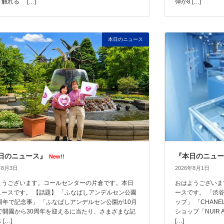
触れる […]
弾が8 […]
本日のニュース
日のニュース』
『本日のニュー
New!!
年8月3日
2026年8月1日
ようございます。コールセンターの片倉です。本日
おはようございま
ュースです。 【話題】 「ふなばしアンデルセン公園
ースです。 「渋
0周年で記念事」 「ふなばしアンデルセン公園が10月
ップ」 「CHAN
日で開園から30周年を迎えるに当たり、さまざまな記
ショップ「NUIR
[…]
[…]