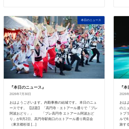
本日のニュース
『本日のニュース』
『本
2026年7月30日
2026
おはようございます。内勤事務の結城です。 本日のニュ
おは
ースです。 【話題】 「高円寺・エトアール通りで「プレ
のニ
阿波おどり」」 「プレ高円寺 エトアール阿波おど
トプ
り」が8月2日、高円寺駅南口のエトアール通り商店会
ルで
（東京都杉並 […]
旅する