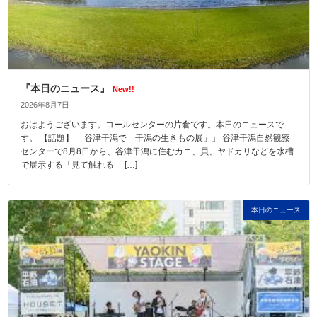
『本日のニュース』
New!!
2026年8月7日
おはようございます。コールセンターの片倉です。本日のニュースで
す。 【話題】 「谷津干潟で「干潟の生きもの展」」 谷津干潟自然観察
センターで8月8日から、谷津干潟に住むカニ、貝、ヤドカリなどを水槽
で展示する「見て触れる […]
本日のニュース