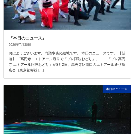
『本日のニュース』
2026年7月30日
おはようございます。内勤事務の結城です。 本日のニュースです。 【話
題】 「高円寺・エトアール通りで「プレ阿波おどり」」 「プレ高円
寺 エトアール阿波おどり」が8月2日、高円寺駅南口のエトアール通り商
店会（東京都杉並 […]
本日のニュース