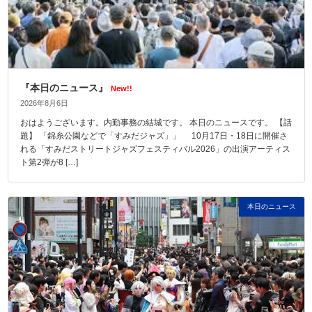
『本日のニュース』
New!!
2026年8月6日
おはようございます。内勤事務の結城です。 本日のニュースです。 【話
題】 「錦糸公園などで「すみだジャズ」」 10月17日・18日に開催さ
れる「すみだストリートジャズフェスティバル2026」の出演アーティス
ト第2弾が8 […]
本日のニュース