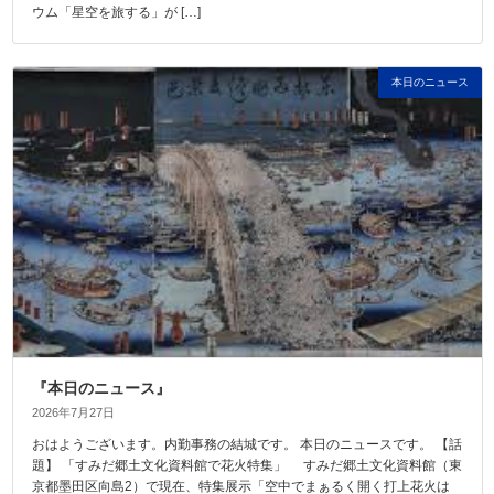
ウム「星空を旅する」が […]
本日のニュース
『本日のニュース』
2026年7月27日
おはようございます。内勤事務の結城です。 本日のニュースです。 【話
題】 「すみだ郷土文化資料館で花火特集」 すみだ郷土文化資料館（東
京都墨田区向島2）で現在、特集展示「空中でまぁるく開く打上花火は