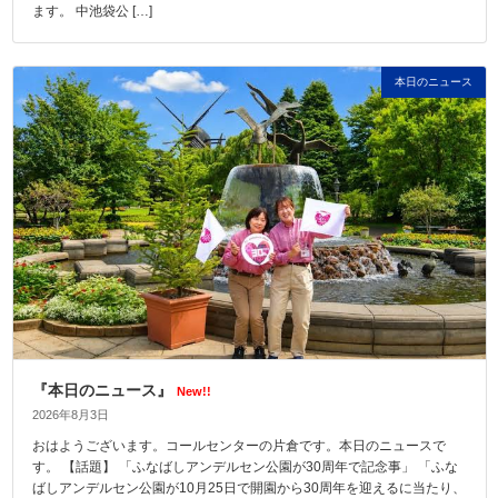
ます。 中池袋公 […]
本日のニュース
『本日のニュース』
New!!
2026年8月3日
おはようございます。コールセンターの片倉です。本日のニュースで
す。 【話題】 「ふなばしアンデルセン公園が30周年で記念事」 「ふな
ばしアンデルセン公園が10月25日で開園から30周年を迎えるに当たり、