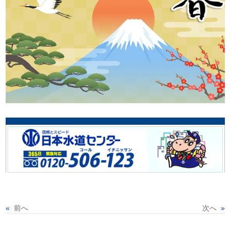
«
前へ
次へ
»