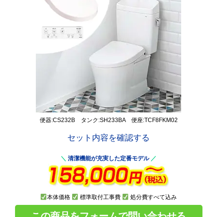
便器:CS232B タンク:SH233BA 便座:TCF8FKM02
セット内容を確認する
＼
清潔機能が充実した定番モデル
／
本体価格
標準取付工事費
処分費すべて込み
この商品をフォームで問い合わせる