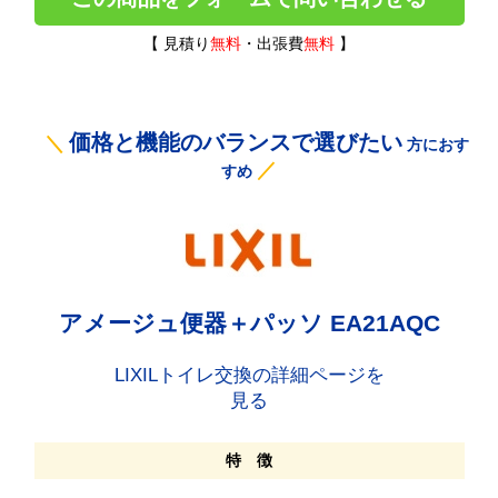
【 見積り
無料
・出張費
無料
】
価格と機能のバランスで選びたい
＼
方におす
／
すめ
アメージュ便器＋パッソ EA21AQC
LIXILトイレ交換の詳細ページを
見る
特 徴