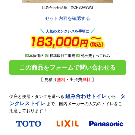
組み合わせ品番：XCH30A8WS
セット内容を確認する
＼
／
人気のタンクレスを手頃に
本体価格
標準取付工事費
処分費すべて込み
この商品をフォームで問い合わせる
【 見積り
無料
・出張費
無料
】
組み合わせトイレ
タ
便座と便器・タンクを選べる
から、
ンクレストイレ
まで、国内メーカーの人気のトイレをご
用意しております！