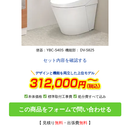
便器：YBC-S40S 機能部： DV-S825
セット内容を確認する
＼
／
デザインと機能を両立した上位モデル
本体価格
標準取付工事費
処分費すべて込み
この商品をフォームで問い合わせる
【 見積り
無料
・出張費
無料
】