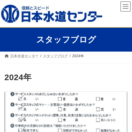
コ
ナ
ン
ビ
テ
ゲ
ン
ー
ツ
シ
へ
ョ
ス
ン
スタッフブログ
キ
に
ッ
移
プ
動
日本水道センター
スタッフブログ
2024年
2024年