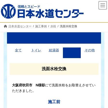
コ
ナ
ン
ビ
テ
ゲ
ン
ー
ツ
シ
へ
ョ
日本水道センター
施工事例
水栓
洗面水栓交換
ス
ン
キ
に
ッ
移
施工事例
プ
動
全て
トイレ
給湯器
水栓
その他
洗面水栓交換
大阪府吹田市 N様邸
にて洗面水栓をお取替えさせてい
ただきました。
施工前