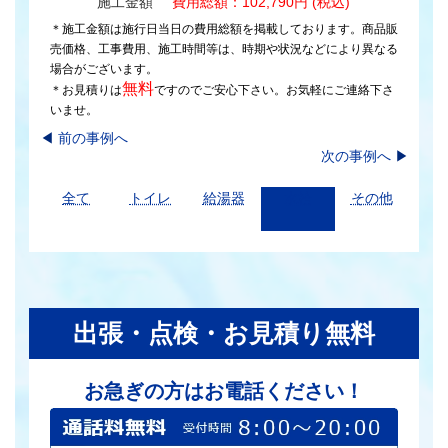
施工金額
費用総額：102,790円 (税込)
＊施工金額は施行日当日の費用総額を掲載しております。商品販
売価格、工事費用、施工時間等は、時期や状況などにより異なる
場合がございます。
無料
＊お見積りは
ですのでご安心下さい。お気軽にご連絡下さ
いませ。
◀︎
前の事例へ
次の事例へ
▶
全て
トイレ
給湯器
水栓
その他
出張・点検・お見積り無料
お急ぎの方はお電話ください！