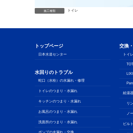
トイレ
施工種類
トップページ
交換
日本水道センター
トイ
TO
水回りのトラブル
LIX
蛇口（水栓）の水漏れ・修理
Pan
トイレのつまり・水漏れ
給湯
キッチンのつまり・水漏れ
リ
お風呂のつまり・水漏れ
ノ
洗面所のつまり・水漏れ
ビル
ポンプの水漏れ・交換