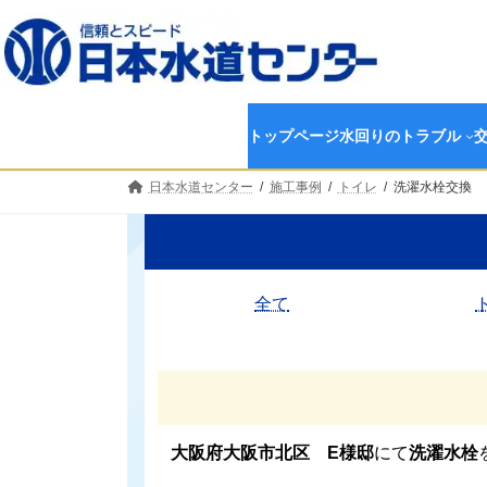
コ
ナ
ン
ビ
テ
ゲ
ン
ー
ツ
シ
へ
ョ
トップページ
水回りのトラブル
ス
ン
キ
に
日本水道センター
施工事例
トイレ
洗濯水栓交換
ッ
移
プ
動
全て
大阪府大阪市北区 E様邸
にて
洗濯水栓