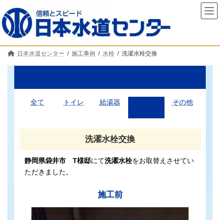
コ
ナ
ン
ビ
テ
ゲ
ン
ー
ツ
シ
へ
ョ
日本水道センター
施工事例
水栓
洗濯水栓交換
ス
ン
キ
に
ッ
移
施工事例
プ
動
全て
トイレ
給湯器
水栓
その他
洗濯水栓交換
静岡県袋井市 T様邸
にて
洗濯水栓
をお取替えさせてい
ただきました。
施工前