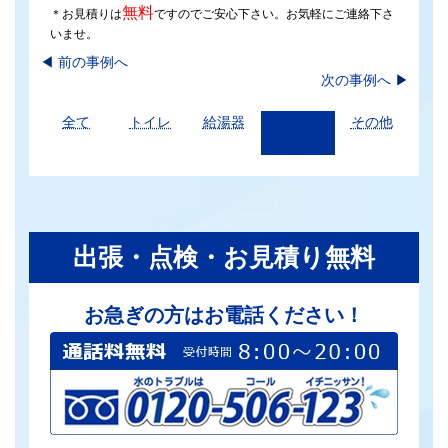
無料
＊お見積りは
ですのでご安心下さい。お気軽にご連絡下さ
いませ。
◀︎
前の事例へ
次の事例へ
▶
全て
トイレ
給湯器
水栓
その他
出張・点検・お見積り無料
お急ぎの方はお電話ください！