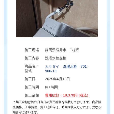
施工現場
静岡県袋井市 T様邸
施工内容
洗濯水栓交換
商品名／
カクダイ 洗濯水栓 701-
型式
900-13
施工日
2025年4月15日
施工時間
約1時間
施工金額
費用総額：18,370円 (税込)
＊施工金額は施行日当日の費用総額を掲載しております。商品販
売価格、工事費用、施工時間等は、時期や状況などにより異なる
場合がございます。