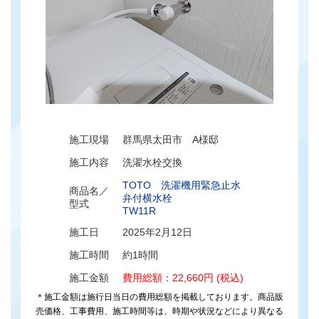
施工現場
群馬県太田市 A様邸
施工内容
洗濯水栓交換
TOTO 洗濯機用緊急止水
商品名／
弁付横水栓
型式
TW11R
施工日
2025年2月12日
施工時間
約1時間
施工金額
費用総額：22,660円 (税込)
＊施工金額は施行日当日の費用総額を掲載しております。商品販
売価格、工事費用、施工時間等は、時期や状況などにより異なる