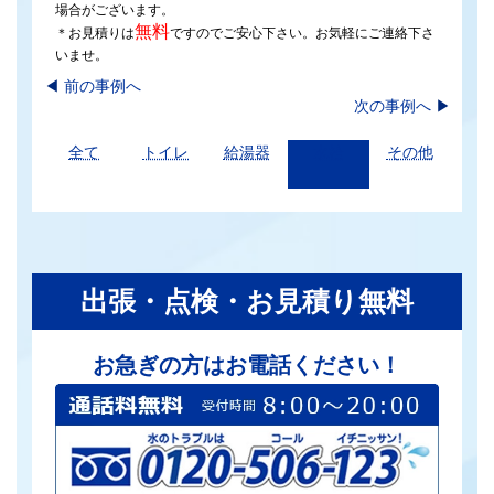
場合がございます。
無料
＊お見積りは
ですのでご安心下さい。お気軽にご連絡下さ
いませ。
◀︎
前の事例へ
次の事例へ
▶
全て
トイレ
給湯器
水栓
その他
出張・点検・お見積り無料
お急ぎの方はお電話ください！