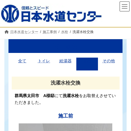
コ
ナ
ン
ビ
テ
ゲ
ン
ー
ツ
シ
へ
ョ
日本水道センター
施工事例
水栓
洗濯水栓交換
ス
ン
キ
に
ッ
移
施工事例
プ
動
全て
トイレ
給湯器
水栓
その他
洗濯水栓交換
群馬県太田市 A様邸
にて
洗濯水栓
をお取替えさせてい
ただきました。
施工前