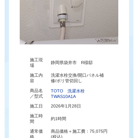
施工現
静岡県袋井市 R様邸
場
施工内
洗濯水栓交換/開口パネル補
容
修/ポリ管切回し
商品名
TOTO 洗濯水栓
／型式
TWAS10A1A
施工日
2026年1月28日
施工時
約1時間
間
通常価
商品価格＋施工費：75,075円
格
(税込)