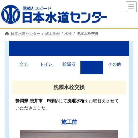
コ
ナ
ン
ビ
テ
ゲ
ン
ー
ツ
シ
へ
ョ
日本水道センター
施工事例
水栓
洗濯水栓交換
ス
ン
キ
に
ッ
移
施工事例
プ
動
全て
トイレ
給湯器
水栓
その他
洗濯水栓交換
静岡県 袋井市 R様邸
にて
洗濯水栓
をお取替えさせて
いただきました。
施工前