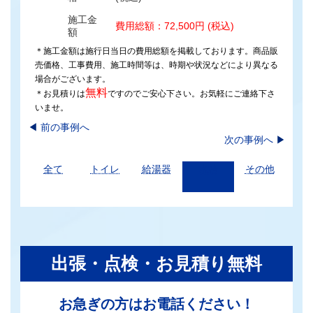
施工金
費用総額：72,500円 (税込)
額
＊施工金額は施行日当日の費用総額を掲載しております。商品販
売価格、工事費用、施工時間等は、時期や状況などにより異なる
場合がございます。
無料
＊お見積りは
ですのでご安心下さい。お気軽にご連絡下さ
いませ。
◀︎
前の事例へ
次の事例へ
▶
全て
トイレ
給湯器
水栓
その他
出張・点検・お見積り無料
お急ぎの方はお電話ください！