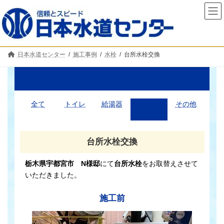
コ
ナ
ン
ビ
テ
ゲ
ン
ー
ツ
シ
へ
ョ
日本水道センター
施工事例
水栓
台所水栓交換
ス
ン
キ
に
ッ
移
施工事例
プ
動
全て
トイレ
給湯器
水栓
その他
台所水栓交換
栃木県宇都宮市 N様邸
にて
台所水栓
をお取替えさせて
いただきました。
施工前