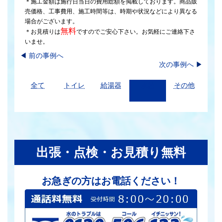
＊施工金額は施行日当日の費用総額を掲載しております。商品販
売価格、工事費用、施工時間等は、時期や状況などにより異なる
場合がございます。
無料
＊お見積りは
ですのでご安心下さい。お気軽にご連絡下さ
いませ。
◀︎
前の事例へ
次の事例へ
▶
全て
トイレ
給湯器
水栓
その他
出張・点検・お見積り無料
お急ぎの方はお電話ください！