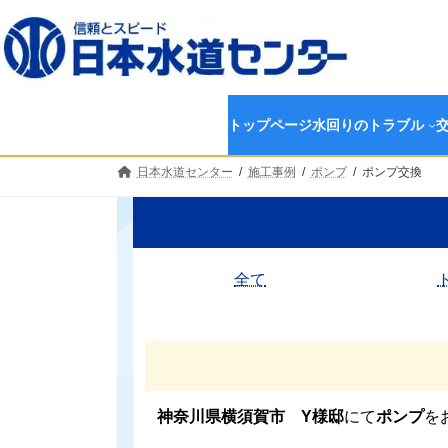
コ
ナ
ン
ビ
テ
ゲ
ン
ー
ツ
シ
へ
ョ
トップページ
水回りのトラブル
ス
ン
キ
に
日本水道センター
施工事例
ポンプ
ポンプ交換
ッ
移
プ
動
全て
神奈川県横須賀市 Y様邸
にて
ポンプ
を