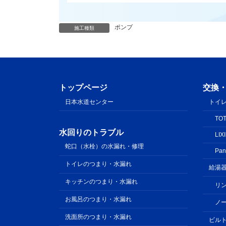
ポンプ
施工種類
トップページ
交換
日本水道センター
トイ
TO
水回りのトラブル
LIX
蛇口（水栓）の水漏れ・修理
Pan
トイレのつまり・水漏れ
給湯
キッチンのつまり・水漏れ
リ
お風呂のつまり・水漏れ
ノ
洗面所のつまり・水漏れ
ビル