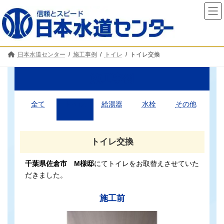
コ
ナ
ン
ビ
テ
ゲ
ン
ー
ツ
シ
へ
ョ
日本水道センター
施工事例
トイレ
トイレ交換
ス
ン
キ
に
ッ
移
施工事例
プ
動
全て
トイレ
給湯器
水栓
その他
トイレ交換
千葉県佐倉市 M様邸
にてトイレをお取替えさせていた
だきました。
施工前