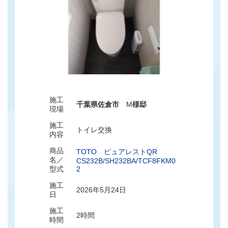
施工
千葉県佐倉市
M
様邸
現場
施工
トイレ交換
内容
商品
TOTO ピュアレストQR
名／
CS232B/SH232BA/TCF8FKM0
型式
2
施工
2026年5月24日
日
施工
2時間
時間