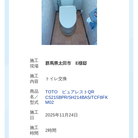
施工
群馬県太田市 E様邸
現場
施工
トイレ交換
内容
商品
TOTO ピュアレストQR
名／
CS215BPR/SH214BAS/TCF8FK
型式
M02
施工
2025年11月24日
日
施工
2時間
時間