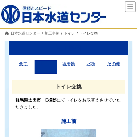
コ
ナ
ン
ビ
テ
ゲ
ン
ー
ツ
シ
へ
ョ
日本水道センター
施工事例
トイレ
トイレ交換
ス
ン
キ
に
ッ
移
施工事例
プ
動
全て
トイレ
給湯器
水栓
その他
トイレ交換
群馬県太田市 E様邸
にてトイレをお取替えさせていた
だきました。
施工前