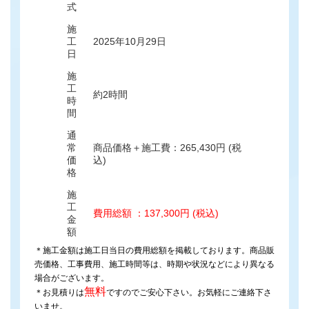
式
施
工
2025年10月29日
日
施
工
約2時間
時
間
通
常
商品価格＋施工費：265,430円 (税
価
込)
格
施
工
費用総額 ：137,300円 (税込)
金
額
＊施工金額は施工日当日の費用総額を掲載しております。商品販
売価格、工事費用、施工時間等は、時期や状況などにより異なる
場合がございます。
無料
＊お見積りは
ですのでご安心下さい。お気軽にご連絡下さ
いませ。