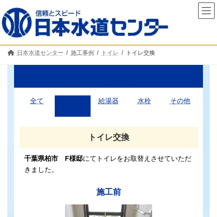
コ
ナ
ン
ビ
テ
ゲ
ン
ー
ツ
シ
へ
ョ
日本水道センター
施工事例
トイレ
トイレ交換
ス
ン
キ
に
ッ
移
施工事例
プ
動
全て
トイレ
給湯器
水栓
その他
トイレ交換
千葉県柏市 F様邸
にてトイレをお取替えさせていただ
きました。
施工前