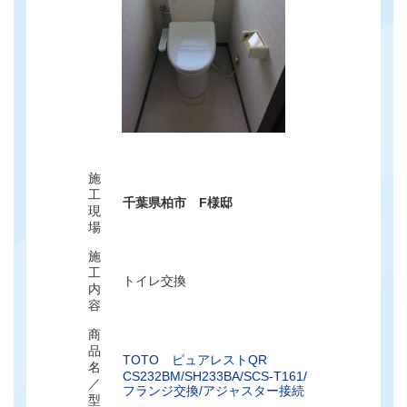
施
工
千葉県柏市 F様邸
現
場
施
工
トイレ交換
内
容
商
品
TOTO ピュアレストQR
名
CS232BM/SH233BA/SCS-T161/
／
フランジ交換/アジャスター接続
型