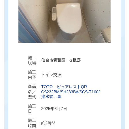
施工
仙台市青葉区 G様邸
現場
施工
トイレ交換
内容
商品
TOTO ピュアレストQR
名／
CS232BM/SH233BA/SCS-T160/
排水管工事
型式
施工
2025年6月7日
日
施工
約2時間
時間