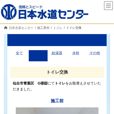
コ
ナ
ン
ビ
テ
ゲ
ン
ー
ツ
シ
へ
ョ
日本水道センター
施工事例
トイレ
トイレ交換
ス
ン
キ
に
ッ
移
施工事例
プ
動
全て
トイレ
給湯器
水栓
その他
トイレ交換
仙台市青葉区 G様邸
にて
トイレ
をお取替えさせていた
だきました。
施工前