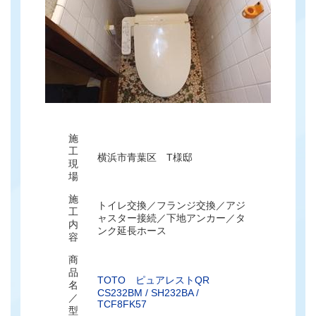
施
工
横浜市青葉区 T様邸
現
場
施
トイレ交換／フランジ交換／アジ
工
ャスター接続／下地アンカー／タ
内
ンク延長ホース
容
商
品
TOTO ピュアレストQR
名
CS232BM / SH232BA /
／
TCF8FK57
型