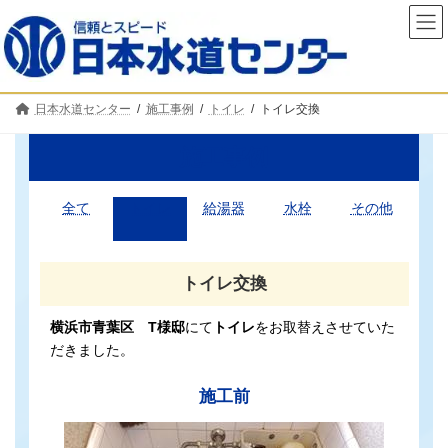
コ
ナ
ン
ビ
テ
ゲ
ン
ー
ツ
シ
へ
ョ
日本水道センター
施工事例
トイレ
トイレ交換
ス
ン
キ
に
ッ
移
施工事例
プ
動
全て
トイレ
給湯器
水栓
その他
トイレ交換
横浜市青葉区 T様邸
にて
トイレ
をお取替えさせていた
だきました。
施工前