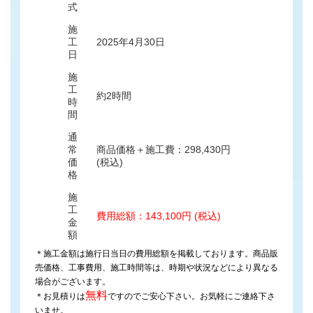
式
施
工
2025年4月30日
日
施
工
約2時間
時
間
通
常
商品価格＋施工費：298,430円
価
(税込)
格
施
工
費用総額：143,100円 (税込)
金
額
＊施工金額は施行日当日の費用総額を掲載しております。商品販
売価格、工事費用、施工時間等は、時期や状況などにより異なる
場合がございます。
無料
＊お見積りは
ですのでご安心下さい。お気軽にご連絡下さ
いませ。