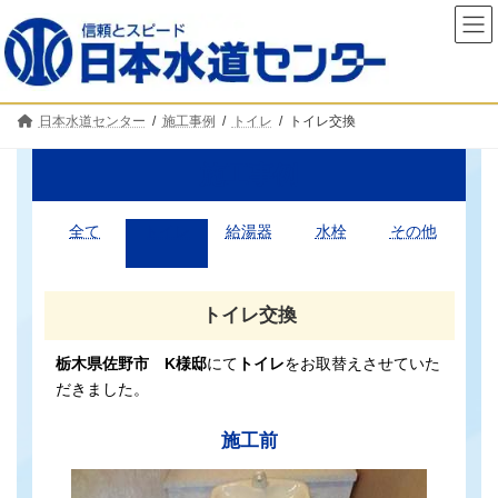
コ
ナ
ン
ビ
テ
ゲ
ン
ー
ツ
シ
へ
ョ
日本水道センター
施工事例
トイレ
トイレ交換
ス
ン
キ
に
ッ
移
施工事例
プ
動
全て
トイレ
給湯器
水栓
その他
トイレ交換
栃木県佐野市 K様邸
にて
トイレ
をお取替えさせていた
だきました。
施工前