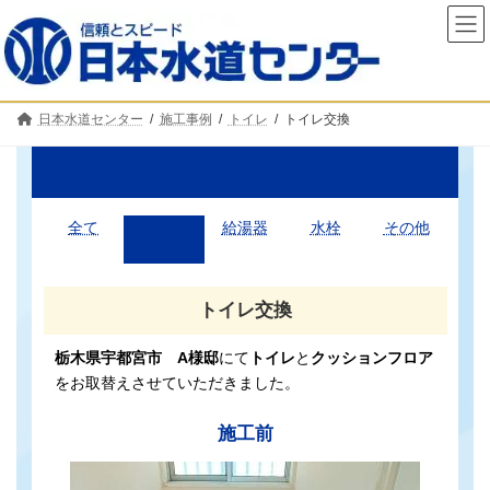
コ
ナ
ン
ビ
テ
ゲ
ン
ー
ツ
シ
へ
ョ
日本水道センター
施工事例
トイレ
トイレ交換
ス
ン
キ
に
ッ
移
施工事例
プ
動
全て
トイレ
給湯器
水栓
その他
トイレ交換
栃木県宇都宮市 A様邸
にて
トイレ
と
クッションフロア
をお取替えさせていただきました。
施工前