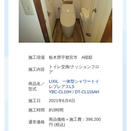
施工現場
栃木県宇都宮市 A様邸
トイレ交換/クッションフロ
施工内容
ア
LIXIL 一体型シャワートイ
商品名／
レプレアスLS
型式
YBC-CL10H / DT-CL116AH
施工日
2021年6月4日
施工時間
約3時間
商品価格＋施工費：398,200
通常価格
円 (税込)