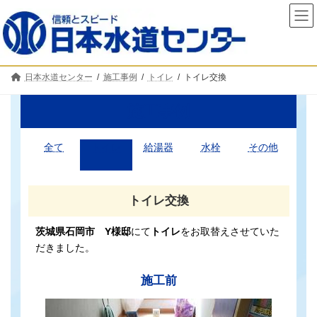
コ
ナ
ン
ビ
テ
ゲ
ン
ー
ツ
シ
へ
ョ
日本水道センター
施工事例
トイレ
トイレ交換
ス
ン
キ
に
ッ
移
施工事例
プ
動
全て
トイレ
給湯器
水栓
その他
トイレ交換
茨城県石岡市 Y様邸
にて
トイレ
をお取替えさせていた
だきました。
施工前