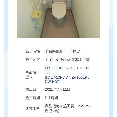
施工現場
千葉県佐倉市 F様邸
施工内容
トイレ交換/排水管基本工事
LIXIL アメージュZ（フチレ
商品名／
ス）
型式
BC-ZA10P / DT-ZA180EP /
CW-KA21
施工日
2021年7月11日
施工時間
約1時間
商品価格＋施工費：255,750
通常価格
円 (税込)