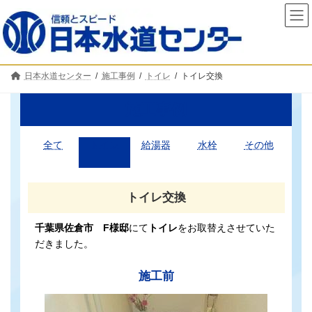
コ
ナ
ン
ビ
テ
ゲ
ン
ー
ツ
シ
へ
ョ
日本水道センター
施工事例
トイレ
トイレ交換
ス
ン
キ
に
ッ
移
施工事例
プ
動
全て
トイレ
給湯器
水栓
その他
トイレ交換
千葉県佐倉市 F様邸
にて
トイレ
をお取替えさせていた
だきました。
施工前