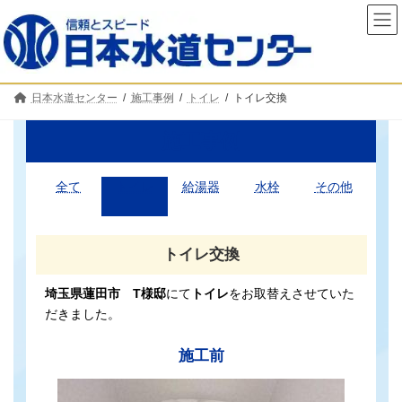
コ
ナ
ン
ビ
テ
ゲ
ン
ー
ツ
シ
へ
ョ
日本水道センター
施工事例
トイレ
トイレ交換
ス
ン
キ
に
ッ
移
施工事例
プ
動
全て
トイレ
給湯器
水栓
その他
トイレ交換
埼玉県蓮田市 T様邸
にて
トイレ
をお取替えさせていた
だきました。
施工前