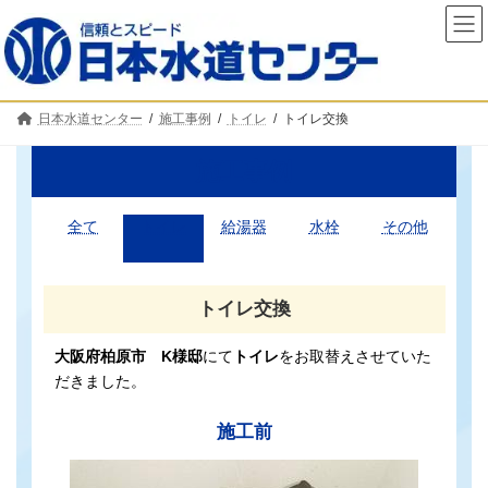
コ
ナ
ン
ビ
テ
ゲ
ン
ー
ツ
シ
へ
ョ
日本水道センター
施工事例
トイレ
トイレ交換
ス
ン
キ
に
ッ
移
施工事例
プ
動
全て
トイレ
給湯器
水栓
その他
トイレ交換
大阪府柏原市 K様邸
にて
トイレ
をお取替えさせていた
だきました。
施工前