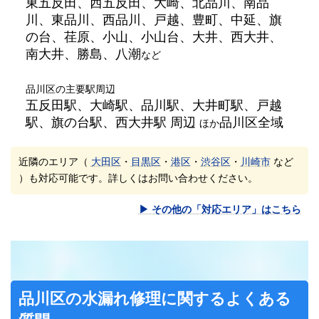
東五反田、西五反田、大崎、北品川、南品
川、東品川、西品川、戸越、豊町、中延、旗
の台、荏原、小山、小山台、大井、西大井、
南大井、勝島、八潮
など
品川区の主要駅周辺
五反田駅、大崎駅、品川駅、大井町駅、戸越
駅、旗の台駅、西大井駅 周辺
品川区全域
ほか
近隣のエリア（
大田区
・
目黒区
・
港区
・
渋谷区
・
川崎市
など
）も対応可能です。詳しくはお問い合わせください。
▶ その他の「対応エリア」はこちら
品川区の水漏れ修理に関するよくある