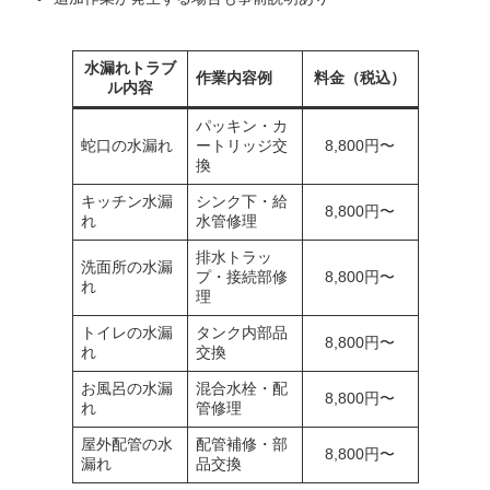
水漏れトラブ
作業内容例
料金（税込）
ル内容
パッキン・カ
蛇口の水漏れ
ートリッジ交
8,800円〜
換
キッチン水漏
シンク下・給
8,800円〜
れ
水管修理
排水トラッ
洗面所の水漏
プ・接続部修
8,800円〜
れ
理
トイレの水漏
タンク内部品
8,800円〜
れ
交換
お風呂の水漏
混合水栓・配
8,800円〜
れ
管修理
屋外配管の水
配管補修・部
8,800円〜
漏れ
品交換