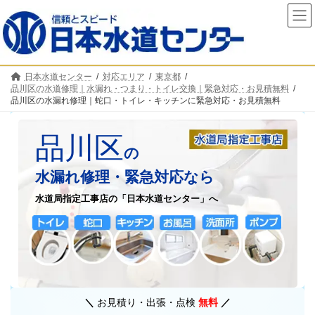
コ
ナ
ン
ビ
テ
ゲ
ン
ー
ツ
シ
へ
ョ
日本水道センター
対応エリア
東京都
ス
ン
品川区の水道修理｜水漏れ・つまり・トイレ交換｜緊急対応・お見積無料
キ
に
品川区の水漏れ修理｜蛇口・トイレ・キッチンに緊急対応・お見積無料
ッ
移
プ
動
カ
ラ
品川区
ム
の
リ
水漏れ修理・緊急対応なら
ン
ク
水道局指定工事店の「日本水道センター」
へ
＼
お見積り・出張・点検
無料
／