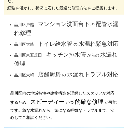
た。
経験を活かし、状況に応じた最適な修理方法をご提案します。
マンション洗面台下
配管水漏
品川区戸越：
の
れ修理
トイレ給水管
水漏れ緊急対応
品川区大崎：
の
キッチン排水管
水漏れ
品川区東五反田：
からの
修理
店舗厨房
水漏れトラブル対応
品川区大崎：
の
品川区内の地域特性や建物構造を理解したスタッフが対応
スピーディー
的確な修理
するため、
かつ
が可能
です。急な水漏れから、気になる軽微なトラブルまで、安
心してご相談ください。