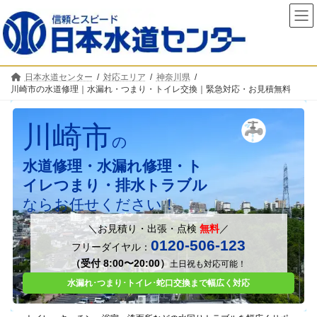
コ
ナ
ン
ビ
テ
ゲ
ン
ー
ツ
シ
へ
ョ
日本水道センター
対応エリア
神奈川県
ス
ン
川崎市の水道修理｜水漏れ・つまり・トイレ交換｜緊急対応・お見積無料
キ
に
ッ
移
カ
プ
動
ラ
川崎市
ム
の
リ
水道修理・水漏れ修理・ト
ン
ク
イレつまり・排水トラブル
ならお任せください！
＼お見積り・出張・点検
無料
／
0120-506-123
フリーダイヤル：
（受付 8:00〜20:00）
土日祝も対応可能！
水漏れ･つまり
･
トイレ
･
蛇口交換まで幅広く対応