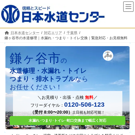
コ
ナ
ン
ビ
テ
ゲ
ン
ー
ツ
シ
へ
ョ
日本水道センター
対応エリア
千葉県
ス
ン
鎌ヶ谷市の水道修理｜水漏れ・つまり・トイレ交換｜緊急対応・お見積無料
キ
に
ッ
移
カ
プ
動
ラ
鎌ヶ谷市
ム
の
リ
水道修理・水漏れ・トイレ
ン
ク
つまり・排水トラブル
なら
お任せください！
＼お見積り・出張・点検
無料
／
0120-506-123
フリーダイヤル：
（受付 8:00〜20:00）
土日祝も対応可能！
水漏れ･つまり
･
トイレ
･
蛇口交換まで幅広く対応