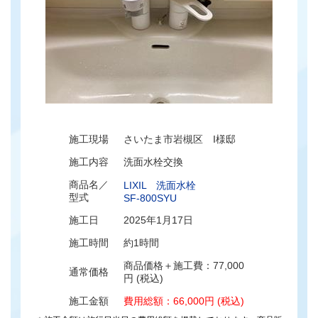
施工現場
さいたま市岩槻区 I様邸
施工内容
洗面水栓交換
商品名／
LIXIL 洗面水栓
型式
SF-800SYU
施工日
2025年1月17日
施工時間
約1時間
商品価格＋施工費：77,000
通常価格
円 (税込)
施工金額
費用総額：66,000円 (税込)