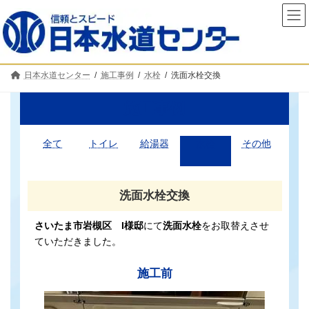
コ
ナ
ン
ビ
テ
ゲ
ン
ー
ツ
シ
へ
ョ
日本水道センター
施工事例
水栓
洗面水栓交換
ス
ン
キ
に
ッ
移
施工事例
プ
動
全て
トイレ
給湯器
水栓
その他
洗面水栓交換
さいたま市岩槻区 I様邸
にて
洗面水栓
をお取替えさせ
ていただきました。
施工前