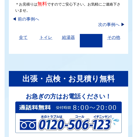
無料
＊お見積りは
ですのでご安心下さい。お気軽にご連絡下さ
いませ。
◀︎
前の事例へ
次の事例へ
▶
全て
トイレ
給湯器
水栓
その他
出張・点検・お見積り無料
お急ぎの方はお電話ください！