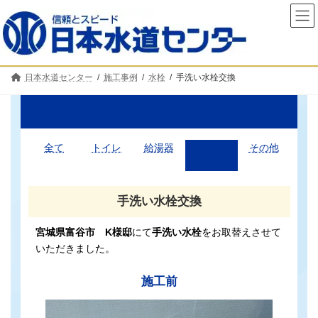
コ
ナ
ン
ビ
テ
ゲ
ン
ー
ツ
シ
へ
ョ
日本水道センター
施工事例
水栓
手洗い水栓交換
ス
ン
キ
に
ッ
移
施工事例
プ
動
全て
トイレ
給湯器
水栓
その他
手洗い水栓交換
宮城県富谷市 K様邸
にて
手洗い水栓
をお取替えさせて
いただきました。
施工前