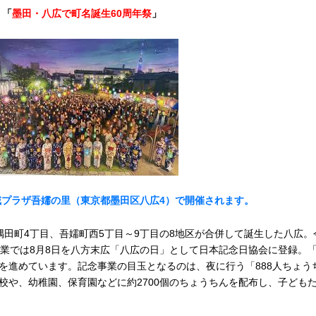
「
墨田・八広で町名誕生60周年祭
」
域プラザ吾嬬の里（東京都墨田区八広4）で開催されます。
、隅田町4丁目、吾嬬町西5丁目～9丁目の8地区が合併して誕生した八広
事業では8月8日を八方末広「八広の日」として日本記念日協会に登録。
を進めています。記念事業の目玉となるのは、夜に行う「888人ちょう
校や、幼稚園、保育園などに約2700個のちょうちんを配布し、子ども