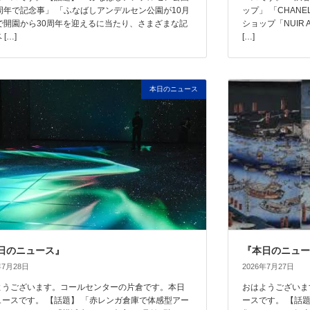
0周年で記念事」 「ふなばしアンデルセン公園が10月
ップ」 「CHAN
日で開園から30周年を迎えるに当たり、さまざまな記
ショップ「NUIR
[…]
[…]
本日のニュース
日のニュース』
『本日のニュー
年7月28日
2026年7月27日
ようございます。コールセンターの片倉です。本日
おはようございま
ュースです。 【話題】 「赤レンガ倉庫で体感型アー
ースです。 【話