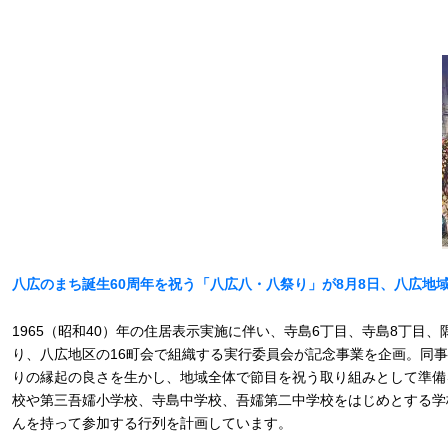
八広のまち誕生60周年を祝う「八広八・八祭り」が8月8日、八広地
1965（昭和40）年の住居表示実施に伴い、寺島6丁目、寺島8丁目
り、八広地区の16町会で組織する実行委員会が記念事業を企画。同
りの縁起の良さを生かし、地域全体で節目を祝う取り組みとして準備
校や第三吾嬬小学校、寺島中学校、吾嬬第二中学校をはじめとする学
んを持って参加する行列を計画しています。