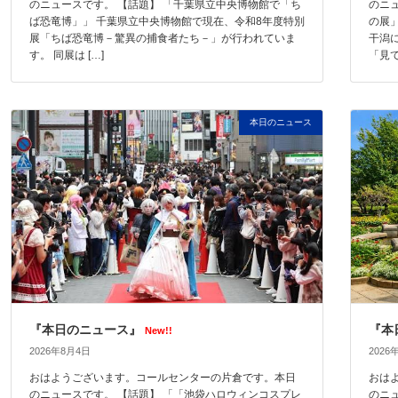
のニュースです。 【話題】 「千葉県立中央博物館で「ち
のニ
ば恐竜博」」 千葉県立中央博物館で現在、令和8年度特別
の展
展「ちば恐竜博－驚異の捕食者たち－」が行われていま
干潟
す。 同展は […]
「見て
本日のニュース
『本日のニュース』
『本
New!!
2026年8月4日
2026
おはようございます。コールセンターの片倉です。本日
おは
のニュースです。 【話題】 「「池袋ハロウィンコスプレ
のニ