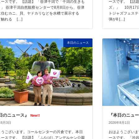
ュースです。 【話題】 「谷津干潟で「干潟の生きも
ースです。 【話
」」 谷津干潟自然観察センターで8月8日から、谷津
ズ」」 10月1
に住むカニ、貝、ヤドカリなどを水槽で展示する
トジャズフェステ
触れる […]
弾が8 […]
本日のニュース
日のニュース』
『本日のニュー
New!!
年8月3日
2026年8月1日
ようございます。コールセンターの片倉です。本日
おはようございま
ュースです。 【話題】 「ふなばしアンデルセン公園
ースです。 「渋