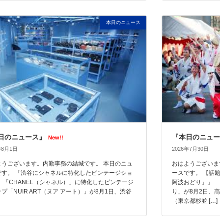
本日のニュース
日のニュース』
『本日のニュー
New!!
年8月1日
2026年7月30日
ようございます。内勤事務の結城です。 本日のニュ
おはようございま
です。 「渋谷にシャネルに特化したビンテージショ
ースです。 【話
」 「CHANEL（シャネル）」に特化したビンテージ
阿波おどり」」 
プ「NUIR ART（ヌア アート）」が8月1日、渋谷
り」が8月2日、
（東京都杉並 […]