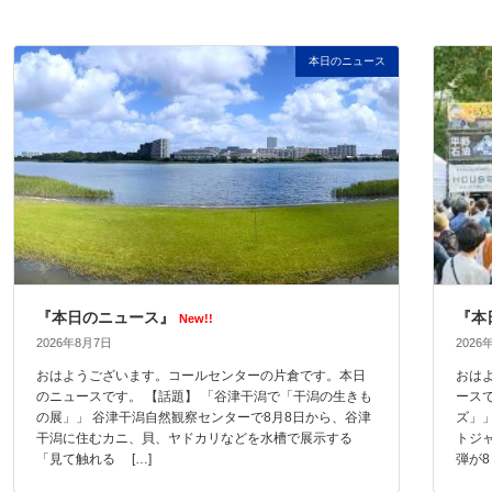
本日のニュース
『本日のニュース』
『本
New!!
2026年8月7日
2026
おはようございます。コールセンターの片倉です。本日
おは
のニュースです。 【話題】 「谷津干潟で「干潟の生きも
ース
の展」」 谷津干潟自然観察センターで8月8日から、谷津
ズ」
干潟に住むカニ、貝、ヤドカリなどを水槽で展示する
トジ
「見て触れる […]
弾が8 