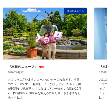
本日のニュース
『本日のニュース』
『本
New!!
2026年8月3日
2026
おはようございます。コールセンターの片倉です。本日
おは
のニュースです。 【話題】 「ふなばしアンデルセン公園
ース
が30周年で記念事」 「ふなばしアンデルセン公園が10月
ップ
25日で開園から30周年を迎えるに当たり、さまざまな記
ショッ
念イベ […]
[…]