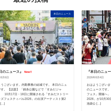
本日のニュース
日のニュース』
『本日のニュー
New!!
年8月6日
2026年8月4日
ようございます。内勤事務の結城です。 本日のニュ
おはようございま
です。 【話題】 「錦糸公園などで「すみだジャ
のニュースです。
」 10月17日・18日に開催される「すみだストリー
フェス」開催へ」
ャズフェスティバル2026」の出演アーティスト第2
2026」が10月
[…]
池袋公 […]