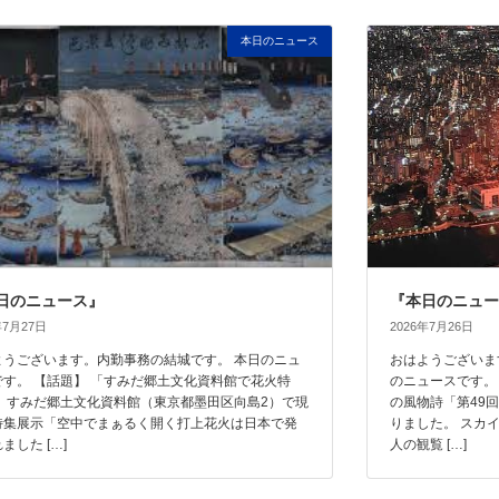
本日のニュース
日のニュース』
『本日のニュー
年7月27日
2026年7月26日
ようございます。内勤事務の結城です。 本日のニュ
おはようございま
です。 【話題】 「すみだ郷土文化資料館で花火特
のニュースです。
 すみだ郷土文化資料館（東京都墨田区向島2）で現
の風物詩「第49
特集展示「空中でまぁるく開く打上花火は日本で発
りました。 スカ
ました […]
人の観覧 […]