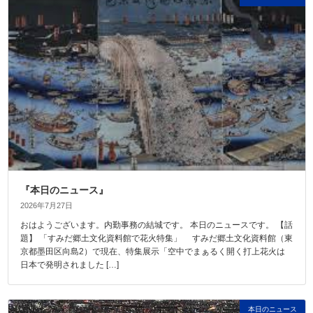
『本日のニュース』
2026年7月27日
おはようございます。内勤事務の結城です。 本日のニュースです。 【話
題】 「すみだ郷土文化資料館で花火特集」 すみだ郷土文化資料館（東
京都墨田区向島2）で現在、特集展示「空中でまぁるく開く打上花火は
日本で発明されました […]
本日のニュース