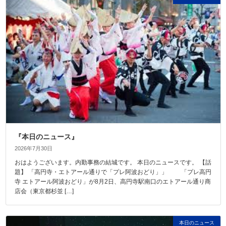
『本日のニュース』
2026年7月30日
おはようございます。内勤事務の結城です。 本日のニュースです。 【話
題】 「高円寺・エトアール通りで「プレ阿波おどり」」 「プレ高円
寺 エトアール阿波おどり」が8月2日、高円寺駅南口のエトアール通り商
店会（東京都杉並 […]
本日のニュース