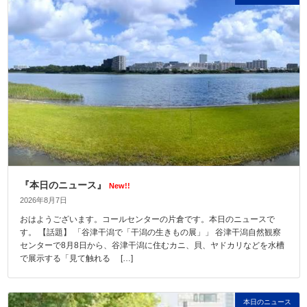
『本日のニュース』
New!!
2026年8月7日
おはようございます。コールセンターの片倉です。本日のニュースで
す。 【話題】 「谷津干潟で「干潟の生きもの展」」 谷津干潟自然観察
センターで8月8日から、谷津干潟に住むカニ、貝、ヤドカリなどを水槽
で展示する「見て触れる […]
本日のニュース