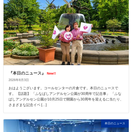
『本日のニュース』
New!!
2026年8月3日
おはようございます。コールセンターの片倉です。本日のニュースで
す。 【話題】 「ふなばしアンデルセン公園が30周年で記念事」 「ふな
ばしアンデルセン公園が10月25日で開園から30周年を迎えるに当たり、
さまざまな記念イベ […]
本日のニュース