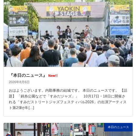
『本日のニュース』
New!!
2026年8月6日
おはようございます。内勤事務の結城です。 本日のニュースです。 【話
題】 「錦糸公園などで「すみだジャズ」」 10月17日・18日に開催さ
れる「すみだストリートジャズフェスティバル2026」の出演アーティス
ト第2弾が8 […]
本日のニュース