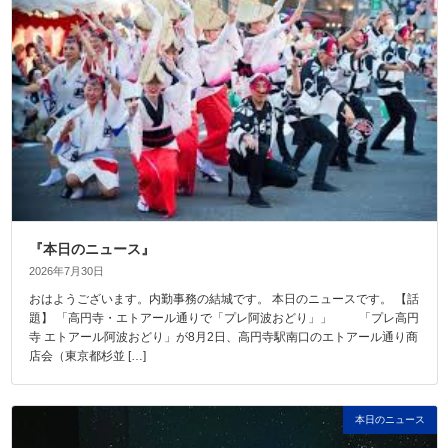
『本日のニュース』
2026年7月30日
おはようございます。内勤事務の結城です。 本日のニュースです。 【話
題】 「高円寺・エトアール通りで「プレ阿波おどり」」 「プレ高円
寺 エトアール阿波おどり」が8月2日、高円寺駅南口のエトアール通り商
店会（東京都杉並 […]
本日のニュース