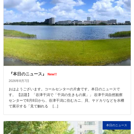
『本日のニュース』
New!!
2026年8月7日
おはようございます。コールセンターの片倉です。本日のニュースで
す。 【話題】 「谷津干潟で「干潟の生きもの展」」 谷津干潟自然観察
センターで8月8日から、谷津干潟に住むカニ、貝、ヤドカリなどを水槽
で展示する「見て触れる […]
本日のニュース