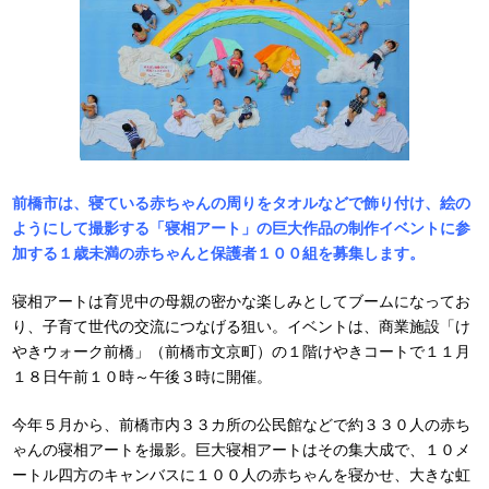
前橋市は、寝ている赤ちゃんの周りをタオルなどで飾り付け、絵の
ようにして撮影する「寝相アート」の巨大作品の制作イベントに参
加する１歳未満の赤ちゃんと保護者１００組を募集します。
寝相アートは育児中の母親の密かな楽しみとしてブームになってお
り、子育て世代の交流につなげる狙い。イベントは、商業施設「け
やきウォーク前橋」（前橋市文京町）の１階けやきコートで１１月
１８日午前１０時～午後３時に開催。
今年５月から、前橋市内３３カ所の公民館などで約３３０人の赤ち
ゃんの寝相アートを撮影。巨大寝相アートはその集大成で、１０メ
ートル四方のキャンバスに１００人の赤ちゃんを寝かせ、大きな虹