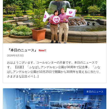
『本日のニュース』
New!!
2026年8月3日
おはようございます。コールセンターの片倉です。本日のニュースで
す。 【話題】 「ふなばしアンデルセン公園が30周年で記念事」 「ふな
ばしアンデルセン公園が10月25日で開園から30周年を迎えるに当たり、
さまざまな記念イベ […]
本日のニュース