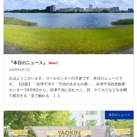
『本日のニュース』
New!!
2026年8月7日
おはようございます。コールセンターの片倉です。本日のニュースで
す。 【話題】 「谷津干潟で「干潟の生きもの展」」 谷津干潟自然観察
センターで8月8日から、谷津干潟に住むカニ、貝、ヤドカリなどを水槽
で展示する「見て触れる […]
本日のニュース