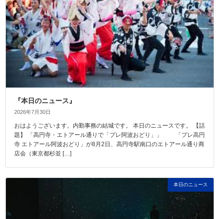
『本日のニュース』
2026年7月30日
おはようございます。内勤事務の結城です。 本日のニュースです。 【話
題】 「高円寺・エトアール通りで「プレ阿波おどり」」 「プレ高円
寺 エトアール阿波おどり」が8月2日、高円寺駅南口のエトアール通り商
店会（東京都杉並 […]
本日のニュース